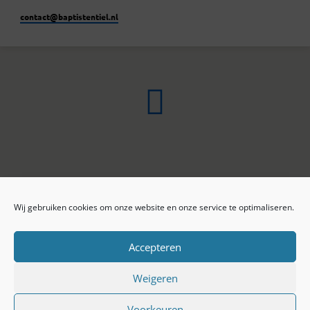
contact​@baptistentiel.nl
Wij gebruiken cookies om onze website en onze service te optimaliseren.
ONLINE ARCHIEF
CONTACT
Sprekers
ANBI
Preekseries
E-mail
Accepteren
Privacy beleid
Colofon
Weigeren
Voorkeuren