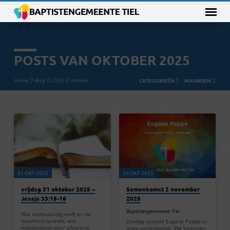
POSTS VAN OKTOBER 2025
Home
Blog
2025
oktober
CATEGORIEËN
MAANDEN
POSTS
VAN
OKTOBER
2025
31 OKT 2025
30 OKT 2025
vrijdag 31 oktober 2025 –
Samenkomst 2 november
Jesaja 33:15-16
2025
Baptistengemeente Tiel
Wie rechtvaardig leeft en de
waarheid spreekt, wie
Zondag spreekt Eugene Poppe in
woekerwinst door afpersing
onze samenkomst. We beginnen