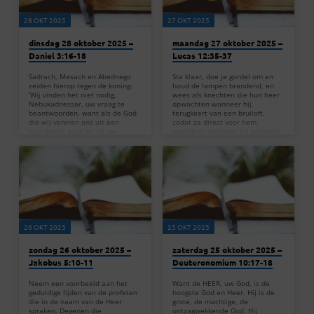
in toewijding aan God en met
waardigheid. Dit…
28 OKT 2025
27 OKT 2025
dinsdag 28 oktober 2025 –
maandag 27 oktober 2025 –
Daniel 3:16-18
Lucas 12:35-37
Sadrach, Mesach en Abednego
Sta klaar, doe je gordel om en
zeiden hierop tegen de koning:
houd de lampen brandend, en
‘Wij vinden het niet nodig,
wees als knechten die hun heer
Nebukadnessar, uw vraag te
opwachten wanneer hij
beantwoorden, want als de God
terugkeert van een bruiloft,
die wij vereren ons uit een
zodat ze direct voor hem
brandende oven en uit uw
opendoen wanneer hij aanklopt.
handen kan redden, zal hij ons
Gelukkig de knechten die de
redden. Maar ook al redt hij ons
heer bij zijn komst wakend
niet, majesteit, weet dan dat wij
aantreft. Ik verzeker jullie: hij zal
uw goden niet zullen vereren,
zijn gordel omdoen, hen aan
noch zullen buigen voor het
tafel nodigen en hen bedienen.
gouden beeld dat u hebt
— Lucas 12:35-37 In Lucas
opgericht.’ — Daniel 3:16-18
12:35-37 spreekt Jezus over het
Deze passage laat ons
belang van waakzaam en klaar
kennismaken met de krachtige…
zijn. Hij gebruikt de metafoor…
26 OKT 2025
25 OKT 2025
zondag 26 oktober 2025 –
zaterdag 25 oktober 2025 –
Jakobus 5:10-11
Deuteronomium 10:17-18
Neem een voorbeeld aan het
Want de HEER, uw God, is de
geduldige lijden van de profeten
hoogste God en Heer. Hij is de
die in de naam van de Heer
grote, de machtige, de
spraken. Degenen die
ontzagwekkende God. Hij