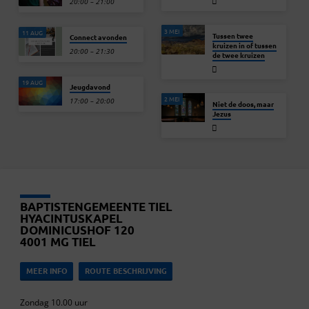
20:00 – 21:00
3 MEI
11 AUG
Tussen twee
Connect avonden
kruizen in of tussen
20:00 – 21:30
de twee kruizen
19 AUG
Jeugdavond
2 MEI
17:00 – 20:00
Niet de doos, maar
Jezus
BAPTISTENGEMEENTE TIEL
HYACINTUSKAPEL
DOMINICUSHOF 120
4001 MG TIEL
MEER INFO
ROUTE BESCHRIJVING
Zondag 10.00 uur