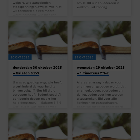
weigert, wie aangeboden
om 10.00 uur en iedereen is
steekpenningen afwijst, wie niet
welkom. Tot zondag.
wil toehoren als een moord
wordt beraamd, wie niet kan
aanzien hoe het kwaad
geschiedt – hij zal hoog
hierboven wonen, veilig in de
onneembare rotsburcht; in zijn
brood wordt voorzien, aan water
is nooit gebrek. — Jesaja 33:15-
16 Deze verzen uit Jesaja 33:15-
16 gaan over mensen die eerlijk
leven en rechtvaardigheid
nastreven. Het zijn mensen die
30 OKT 2025
29 OKT 2025
zich niet laten verleiden door…
donderdag 30 oktober 2025
woensdag 29 oktober 2025
– Galaten 5:7-9
– 1 Timoteus 2:1-2
U was zo goed op weg, wie heeft
Allereerst vraag ik dat er voor
u verhinderd de waarheid te
alle mensen gebeden wordt, dat
blijven volgen? Niet hij die u
er smeekbeden, voorbeden en
geroepen heeft. Bedenk goed: Al
dankgebeden voor hen worden
een beetje desem maakt het
uitgesproken. Bid voor alle
hele deeg zuur. — Galaten 5:7-9
koningen en gezagsdragers,
Oke, dus je was goed op weg
opdat we rustig en ongestoord
met je geloof, maar iets of
kunnen leven, in alle vroomheid
iemand heeft je afgeleid. In
en waardigheid. — 1 Timoteus
Galaten 5:7-9 staat dat een
2:1-2 In 1 Timoteüs 2:1-2 roept
kleine hoeveelheid gist het hele
Paulus ons op om te bidden voor
deeg kan doordringen. Dit is een
iedereen, vooral voor koningen
krachtige metafoor: een klein
en alle hooggeplaatsten.
beetje negatieve invloed kan je
Waarom? Zodat we een leven
hele houding…
kunnen leiden in rust en vrede,