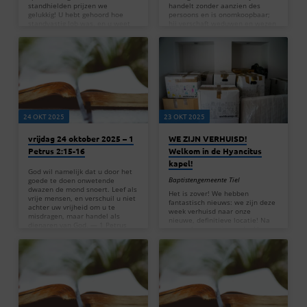
standhielden prijzen we
handelt zonder aanzien des
gelukkig! U hebt gehoord hoe
persoons en is onomkoopbaar;
standvastig Job was, en u weet
hij verschaft weduwen en wezen
welke uitkomst de Heer gaf; de
recht, neemt vreemdelingen in
Heer is immers liefdevol en
bescherming en voorziet hen van
barmhartig. — Jakobus 5:10-11
voedsel en kleding. —
Wanneer we naar Jakobus 5:10-
Deuteronomium 10:17-18 In
11 kijken, worden we herinnerd
Deuteronomium 10:17-18 lezen
aan de profeten die voor ons zijn
we hoe God zichzelf omschrijft:
gekomen en de weg van
als de God van alle goden, groot,
standvastigheid hebben
machtig en geducht, die geen
aangetoond. Hun verhalen zijn
aanzien des persoons kent en
als bakens van geduld…
geen geschenken aanneemt. Hij
24 OKT 2025
23 OKT 2025
laat…
vrijdag 24 oktober 2025 – 1
WE ZIJN VERHUISD!
Petrus 2:15-16
Welkom in de Hyancitus
kapel!
God wil namelijk dat u door het
Baptistengemeente Tiel
goede te doen onwetende
dwazen de mond snoert. Leef als
Het is zover! We hebben
vrije mensen, en verschuil u niet
fantastisch nieuws: we zijn deze
achter uw vrijheid om u te
week verhuisd naar onze
misdragen, maar handel als
nieuwe, definitieve locatie! Na
dienaren van God. — 1 Petrus
zes weken waarin we dankbaar
2:15-16 In 1 Petrus 2:15-16
gebruik mochten maken van
worden we aangemoedigd om
onze tussenlocatie, hebben we
met ons goede gedrag te laten
nu onze intrek genomen in de
zien wat het betekent om in
prachtige Hyancitus kapel aan
vrijheid te leven. Petrus roept
de Dominicushof 18a (4001 MG)
ons op om die vrijheid niet te
in Tiel. We zijn ontzettend blij
misbruiken om ons slechte
met deze sfeervolle en
dingen te permitteren, maar…
bijzondere plek. De kapel heeft