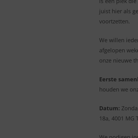
is een plek di
juist hier al
voortzetten.
We willen ieder
afgelopen weke
onze nieuwe th
Eerste samenk
houden we onze
Datum:
Zonda
18a, 4001 MG T
We nodigen jou