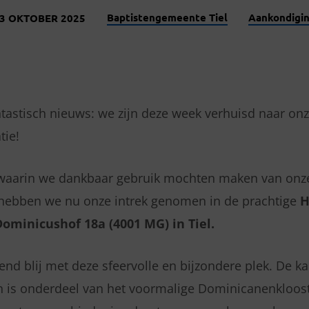
Baptistengemeente Tiel
Aankondigi
3 OKTOBER 2025
astisch nieuws: we zijn deze week verhuisd naar on
tie!
waarin we dankbaar gebruik mochten maken van onz
 hebben we nu onze intrek genomen in de prachtige
H
Dominicushof 18a (4001 MG) in Tiel.
end blij met deze sfeervolle en bijzondere plek. De k
 en is onderdeel van het voormalige Dominicanenklooste