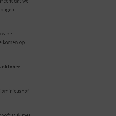
rrecht dat we
 mogen
ens de
rwelkomen op
6 oktober
 Dominicushof
 hoofdstuk met