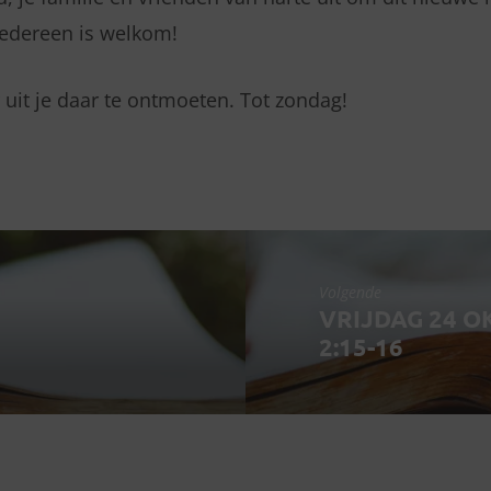
 Iedereen is welkom!
 uit je daar te ontmoeten. Tot zondag!
Volgende
VRIJDAG 24 O
2:15-16