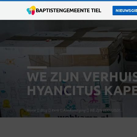
NIEUWSGIE
WE ZIJN VERHUI
HYANCITUS KAPE
Home
Blog
Kerk
Aankondiging
WE ZIJN VERHUISD!…