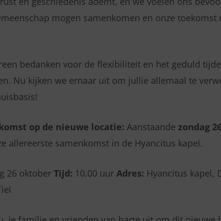
e rust en geschiedenis ademt, en we voelen ons bevoo
s gemeenschap mogen samenkomen en onze toekomst
een bedanken voor de flexibiliteit en het geduld tijd
n. Nu kijken we ernaar uit om jullie allemaal te ve
uisbasis!
omst op de nieuwe locatie:
Aanstaande
zondag 2
 allereerste samenkomst in de Hyancitus kapel.
g 26 oktober
Tijd:
10.00 uur
Adres:
Hyancitus kapel,
iel
, je familie en vrienden van harte uit om dit nieuwe