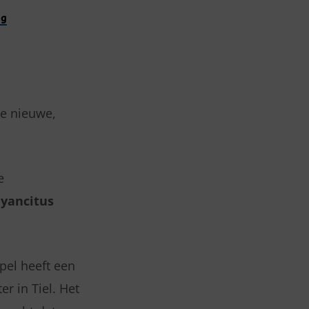
ng
ze nieuwe,
e
yancitus
apel heeft een
r in Tiel. Het