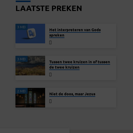
LAATSTE PREKEN
3 MEI
Het interpreteren van Gods
spreken
3 MEI
Tussen twee kruizen in of tussen
de twee kruizen
2 MEI
Niet de doos, maar Jezus