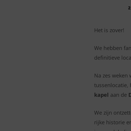
2
WE
ZIJN
Het is zover!
VERHUISD!
We hebben fant
WELKOM
definitieve loca
IN
Na zes weken 
DE
tussenlocatie,
kapel
aan de
HYANCITUS
KAPEL!
We zijn ontzett
rijke historie