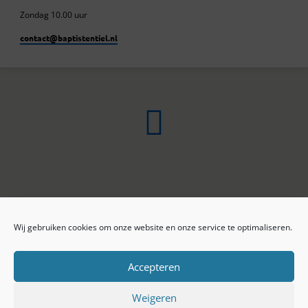
Zondag 10.00 uur
contact​@baptistentiel.nl
Wij gebruiken cookies om onze website en onze service te optimaliseren.
ONLINE ARCHIEF
CONTACT
Sprekers
ANBI
Preekseries
E-mail
Accepteren
Privacy beleid
Colofon
Weigeren