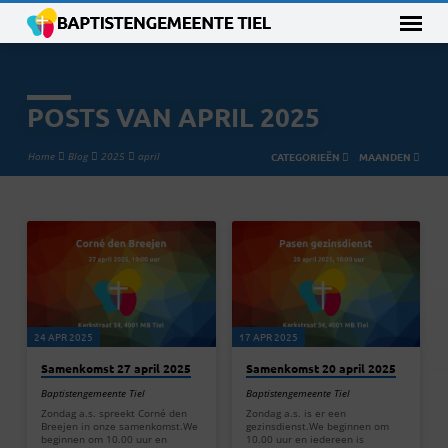
POSTS VAN APRIL 2025
Home
Blog
2025
april
CATEGORIEËN
MAANDEN
POSTS
VAN
APRIL
2025
24 APR 2025
17 APR 2025
Samenkomst 27 april 2025
Samenkomst 20 april 2025
Baptistengemeente Tiel
Baptistengemeente Tiel
Zondag a.s. spreekt Corné den
Zondag a.s. is er een
Breejen in onze samenkomst.We
gezinsdienst.We beginnen om
beginnen om 10.00 uur en
10.00 uur en iedereen is