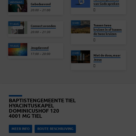
VANDAAG
van Gods spreken
Gebedsavond
20:00 – 21:00
3 MEI
11 AUG
Tussen twee
Connect avonden
kruizen in of tussen
20:00 – 21:30
de twee kruizen
19 AUG
Jeugdavond
2 MEI
17:00 – 20:00
Niet de doos, maar
Jezus
BAPTISTENGEMEENTE TIEL
HYACINTUSKAPEL
DOMINICUSHOF 120
4001 MG TIEL
MEER INFO
ROUTE BESCHRIJVING