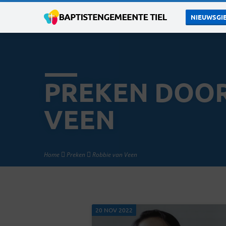
NIEUWSGIE
PREKEN DOOR
VEEN
Home
Preken
Robbie van Veen
20 NOV 2022