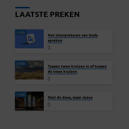
LAATSTE PREKEN
3 MEI
Het interpreteren van Gods
spreken
3 MEI
Tussen twee kruizen in of tussen
de twee kruizen
2 MEI
Niet de doos, maar Jezus