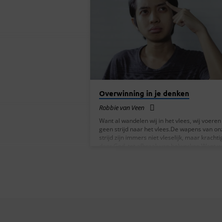
PREKEN
DOOR
ROBBIE
VAN
VEEN
Overwinning in je denken
Robbie van Veen
Want al wandelen wij in het vlees, wij voeren
geen strijd naar het vlees.De wapens van on
strijd zijn immers niet vleselijk, maar krachti
door God, tot afbraak van bolwerken.Want wi
breken valse redeneringen af en elke hoogte
zich verheft tegen de kennis van God, en wij
nemen elke gedachte gevangen om die te
brengen tot de gehoorzaamheid aan Christu
Kor 10:3-5