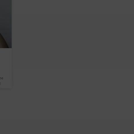
ze
g
j
 die
s, 2