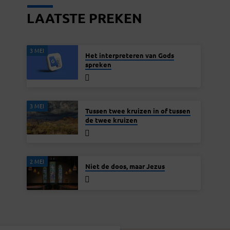
LAATSTE PREKEN
3 MEI
Het interpreteren van Gods
spreken
3 MEI
Tussen twee kruizen in of tussen
de twee kruizen
2 MEI
Niet de doos, maar Jezus