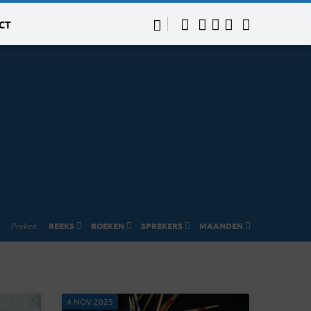
CT
Preken
REEKS
BOEKEN
SPREKERS
MAANDEN
4 NOV 2025