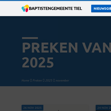
NIEUWSGIE
PREKEN VA
2025
Home
Preken
2025
november
26 NOV 2025
24 NOV 2