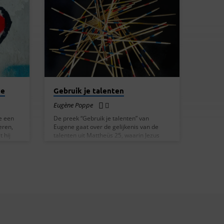
de
Gebruik je talenten
Eugène Poppe
e een
De preek “Gebruik je talenten” van
eren,
Eugene gaat over de gelijkenis van de
 hij
talenten uit Mattheüs 25, waarin Jezus
aardere
vertelt over een heer die zijn dienaren elk
erlies,
een bepaald aantal talenten toevertrouwt
der
voordat hij op reis gaat. Wanneer de heer
mands
terugkeert, blijkt dat twee dienaren hun
:
talenten hebben verdubbeld door ermee
in het
te werken, terwijl de derde zijn talent in
 “Het
de grond heeft begraven uit angst en
Volgens
wantrouwen. Eugene legt uit dat deze
gelijkenis niet slechts een oud verhaal is,
maar…