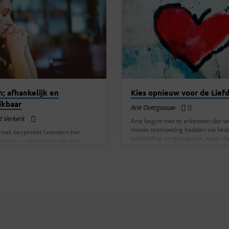
; afhankelijk en
Kies opnieuw voor de Lief
ikbaar
Arie Overgaauw
t Verkerk
Arie begint met te erkennen dat w
mooie ontmoeting hadden via lied
 preek bespreekt Leendert het
aanbidding en getuigenis, maar dat
asten — niet slechts als een
ook bewust wil beginnen bij de zw
of vorm, maar als een innerlijke
kant van het leven: gebrokenheid, v
 waarbij we afhankelijk worden
pijn. Hij ziet hoe een vriend zijn va
 en ons beschikbaar stellen voor
plots verloor en hoe die pijn in ie
j begint met een persoonlijk
leven doorwerkt. Hij stelt de vraag
ld: hij had gepland om ‘slechts’
waarom sterven we? Hoe past dat 
dje in de buurt te lopen, maar
beeld van God die in het begin zei:
dat God hem uitdaagde naar Tiel
was goed” (en zelfs “zeer goed”)? 
, tijd te nemen om te bidden en
Arie is…
 te keren van zijn drukke agenda.
t hij hoe…