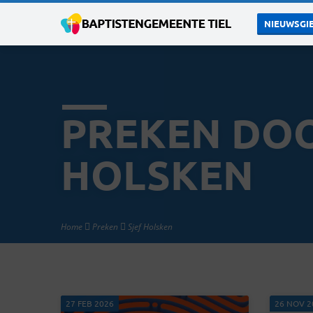
NIEUWSGIE
PREKEN DOO
HOLSKEN
Home
Preken
Sjef Holsken
27 FEB 2026
26 NOV 2