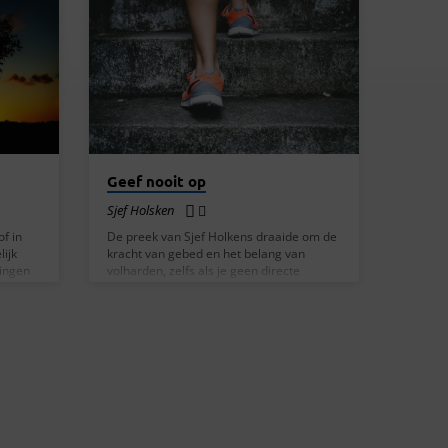
Geef nooit op
Sjef Holsken
of in
De preek van Sjef Holkens draaide om de
ijk
kracht van gebed en het belang van
ringen
volharden, zelfs als je geen directe
maakt:
resultaten ziet. Sjef vertelde op een
persoonlijke en bewogen manier hoe hij
ning,
tot geloof is gekomen. Hij werd
 op een
aangetrokken door iemand op de markt
or hem
met een ballon waarop stond “Jezus leeft”,
at
wat hem nieuwsgierig maakte. Die
 dan
persoon kwam later bij hem thuis en
et
deelde het evangelie. Hoewel Sjef pas vijf
t
jaar later tot geloof kwam, was het zaadje
.…
geplant…