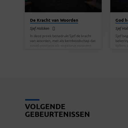
hoort,…
duidelijk tot hen…
De Kracht van Woorden
God ho
Sjef Holsken
Sjef Ho
In deze preek benadrukt Sjef de kracht
Sjef beg
van woorden, met als kernboodschap dat
bekerin
zowel positieve als negatieve woorden
tijdens 
invloed hebben op ons leven. Hij begint
benadru
met het uiten van dankbaarheid voor de
ervarin
kleine groep aanwezigen en de
vrede in
aanwezigheid van God in hun midden.
hoe God 
Sjef vertelt hoe hij door negatieve
tijden,
woorden in zijn opvoeding het geloof
vooral i
ontwikkelde dat hij niets kon. Pas later,
dit te i
met Gods hulp, doorbrak hij deze
belang 
negatieve overtuigingen en begon hij
woorden van leven over zichzelf uit te…
VOLGENDE
GEBEURTENISSEN