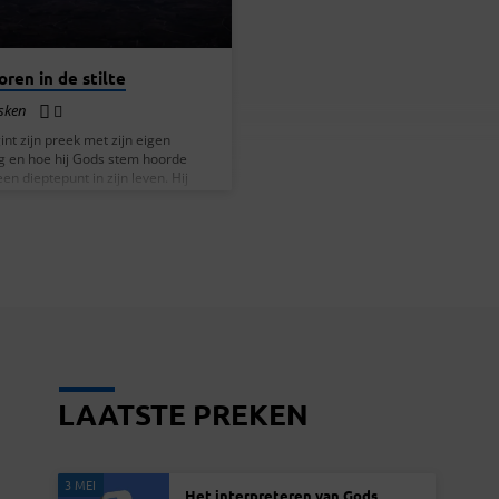
ren in de stilte
lsken
int zijn preek met zijn eigen
g en hoe hij Gods stem hoorde
een dieptepunt in zijn leven. Hij
kt dat dit een persoonlijke
g was die hem leidde naar rust en
 zijn geloof. Vervolgens legt hij uit
altijd bij ons is, zelfs in moeilijke
 en hoe we Zijn stem kunnen horen,
n de stilte. Hij citeert Psalm 23 om
llustreren. Sjef spreekt over het
van profetie en het…
LAATSTE PREKEN
3 MEI
Het interpreteren van Gods