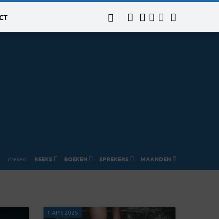
CT
Preken
REEKS
BOEKEN
SPREKERS
MAANDEN
1 APR 2025