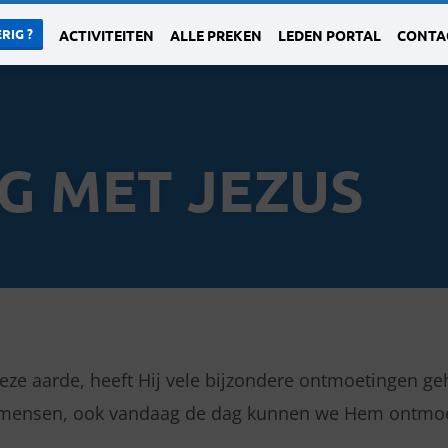
RIG ?
ACTIVITEITEN
ALLE PREKEN
LEDEN PORTAL
CONTA
G MET JEZUS
 deze aarde, heeft Hij vele bijzondere ontmoetingen 
ij mensen, ook vandaag de dag kunnen we Hem ontmoete