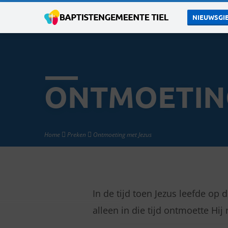
NIEUWSGIE
ONTMOETIN
Home
Preken
Ontmoeting met Jezus
In de tijd toen Jezus leefde op
ONTMOETING
alleen in die tijd ontmoette H