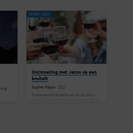
10 OKT 2021
Ontmoeting met Jezus op een
bruiloft
Eugène Poppe
eling
Preek waarbij duidelijk wordt dat Jezus
wijn in ons leven maakt van water. Op de
derde dag was er een bruiloft in Kana, in
Galilea. De moeder van Jezus was er, en
ook Jezus en zijn leerlingen waren op de
bruiloft uitgenodigd. Toen de wijn bijna op
was, zei de moeder van Jezus tegen hem:
‘Ze hebben geen wijn meer.’ ‘Wat wilt u