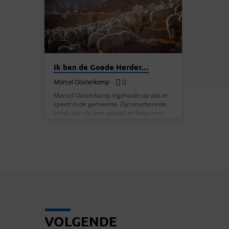
de hemel en op de aarde. Ga dus op weg
en maak alle volken tot mijn leerlingen,
door…
Ik ben de Goede Herder…
Marcel Oosterkamp
Marcel Oosterkamp ingehaakt op wat er
speelt in de gemeente. Zijn voorbereide
preek aan de kant gelegd en begonnen
aan de hand van Johannes 10:11-15 en
daarmee een andere invulling gegeven
aan zijn bijdrage aan de dienst. Ik ben de
goede herder. Een goede herder geeft
zijn leven voor de schapen. Een huurling,
iemand die geen herder is, en die niet de
eigenaar van de schapen is, laat de
schapen in de steek en slaat op de vlucht
zodra hij…
VOLGENDE