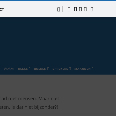
CT
Preken
REEKS
BOEKEN
SPREKERS
MAANDEN
gehad met mensen. Maar niet
n. Is dat niet bijzonder?!