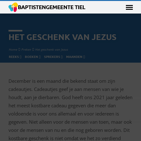
HET GESCHENK VAN JEZUS
Home
Preken
Het geschenk van Jezus
REEKS
BOEKEN
SPREKERS
MAANDEN
December is een maand die bekend staat om zijn
HET
cadeautjes. Cadeautjes geef je aan mensen van wie je
GESCHENK
houdt, aan je dierbaren. God heeft ons 2021 jaar geleden
VAN
het meest kostbare cadeau gegeven die meer dan
JEZUS
voldoende is voor ons allemaal en voor iedereen is
gegeven. Niet alleen voor de mensen van toen, maar ook
voor de mensen van nu en die nog geboren worden. Dit
kostbare geschenk is niet omdat we het zo verdiend