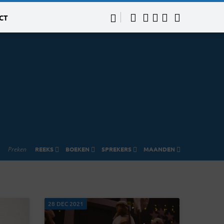
CT
Preken
REEKS
BOEKEN
SPREKERS
MAANDEN
28 DEC 2021