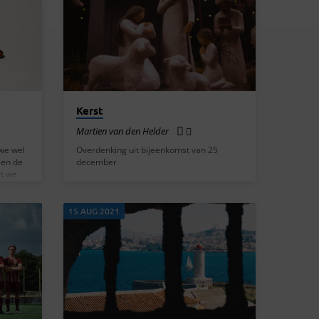
Kerst
Martien van den Helder
we wel
Overdenking uit bijeenkomst van 25
 en de
december
t we
g en
We
15 AUG 2021
 weten
 en
, opdat
ende
elijk
u. Ik