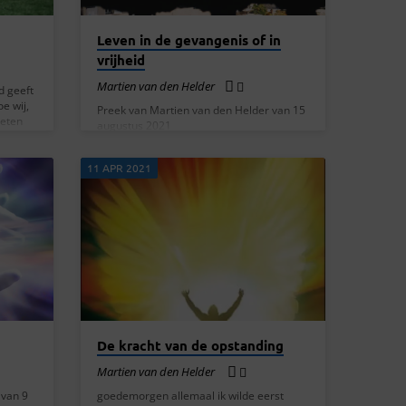
Leven in de gevangenis of in
vrijheid
Martien van den Helder
d geeft
e wij,
Preek van Martien van den Helder van 15
oeten
augustus 2021
 van het
k,
11 APR 2021
t
 4:1-16
e Heer,
te gaan
De kracht van de opstanding
Martien van den Helder
 van 9
goedemorgen allemaal ik wilde eerst