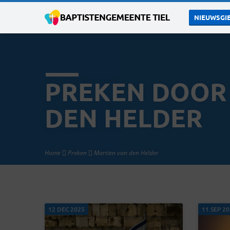
NIEUWSGIE
PREKEN DOOR
DEN HELDER
Home
Preken
Martien van den Helder
12 DEC 2025
11 SEP 2
PREKEN