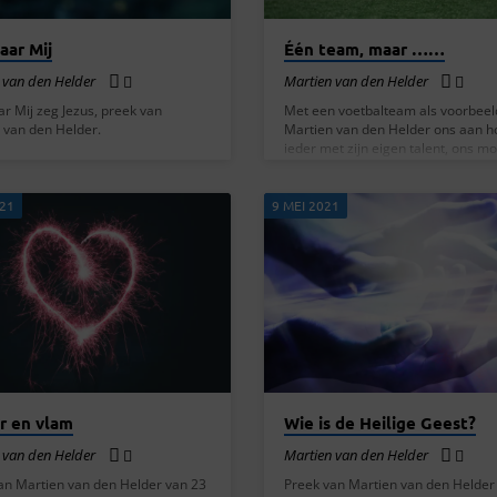
aar Mij
Één team, maar ……
 van den Helder
Martien van den Helder
r Mij zeg Jezus, preek van
Met een voetbalteam als voorbeel
 van den Helder.
Martien van den Helder ons aan ho
ieder met zijn eigen talent, ons m
organiseren voor het verkondigen
evangelie op het speelveld. En het
speelveld, dat is niet binnen de ker
021
9 MEI 2021
maar buiten in de echte wereld. Di
allemaal aan de hand van Efeziërs
Ik, die gevangen zit omwille van d
vraag u dan ook dringend de weg 
die past bij de roeping die u hebt
ontvangen:…
ur en vlam
Wie is de Heilige Geest?
 van den Helder
Martien van den Helder
an Martien van den Helder van 23
Preek van Martien van den Helder