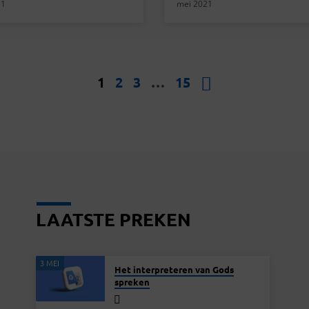
21
mei 2021
1
2
3
…
15
LAATSTE PREKEN
3 MEI
Het interpreteren van Gods
spreken