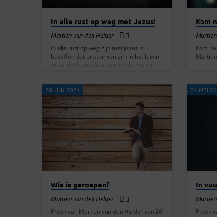
In alle rust op weg met Jezus!
Kom n
Martien van den Helder
Martien
In alle rust op weg zijn met Jezus is
Kom naa
beseffen dat er stormen zijn in het leven
Martien
maar dat Jezus daarbij is en de regie in
handen heeft en dat je dus geen zorgen
hoeft te maken! Martien gebruikt hierbij
de volgende gedeelten uit de Bijbel. En
20 JUN 2021
24 MEI 2
Jezus kwam naar hen toe, sprak met hen
en zei: Mij is gegeven alle macht in hemel
en op aarde. Ga dan heen, onderwijs al
de volken, hen dopend in de Naam van…
Wie is geroepen?
In vu
Martien van den Helder
Martien
Preek van Martien van den Helder van 20
Preek v