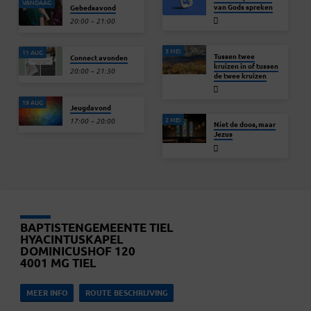
VANDAAG
van Gods spreken
Gebedsavond
20:00 – 21:00
3 MEI
11 AUG
Tussen twee
Connect avonden
kruizen in of tussen
20:00 – 21:30
de twee kruizen
19 AUG
Jeugdavond
2 MEI
17:00 – 20:00
Niet de doos, maar
Jezus
BAPTISTENGEMEENTE TIEL
HYACINTUSKAPEL
DOMINICUSHOF 120
4001 MG TIEL
MEER INFO
ROUTE BESCHRIJVING