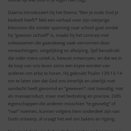
Daarna introduceert hij het thema: “Ben je zoals God je
bedoelt heeft?” Met een verhaal over zijn vierjarige
kleinzoon die zonder spanning naar school gaat omdat
hij “gewoon zichzelf” is, maakt hij het contrast met
volwassenen die gaandeweg vaak vervormen door
verwachtingen, vergelijking en afwijzing. Sjef benadrukt
dat ieder mens uniek is, bewust ontworpen, en dat we in
de loop van ons leven soms een kopie worden van
anderen om erbij te horen. Hij gebruikt Psalm 139:13-14
om te laten zien dat God ons innerlijk en uiterlijk met
aandacht heeft gevormd en “geweven”: niet toevallig, niet
als massaproduct, maar met bedoeling en precisie. Zelfs
eigenschappen die anderen misschien “te gevoelig” of
“raar” noemen, kunnen volgens hem onderdeel zijn van
Gods ontwerp, al vraagt het wel om balans en rijping.