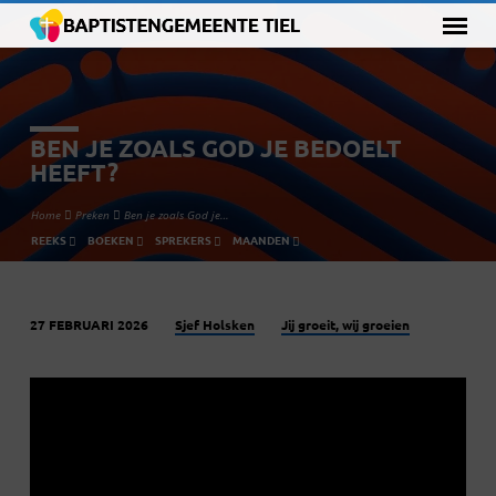
BEN JE ZOALS GOD JE BEDOELT
HEEFT?
Home
Preken
Ben je zoals God je…
REEKS
BOEKEN
SPREKERS
MAANDEN
Sjef Holsken
Jij groeit, wij groeien
27 FEBRUARI 2026
BEN
JE
ZOALS
GOD
JE
BEDOELT