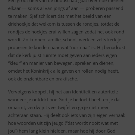
Een groot deel van de boodschap gaat over hoe mensen
elkaar — soms al van jongs af aan — proberen passend
te maken. Sjef schildert dat met het beeld van een
driehoekje dat welkom is tussen de rondjes, totdat de
rondjes de hoekjes eraf willen zagen zodat het ook rond
wordt. Zo kunnen familie, school, werk en zelfs kerk je
proberen te kneden naar wat “normaal” is. Hij benadrukt
dat de kerk juist ruimte moet geven aan ieders eigen
“kleur” en manier van bewegen, spreken en dienen,
omdat het Koninkrijk alle gaven en rollen nodig heeft,
ook de onzichtbare en praktische.
Vervolgens koppelt hij het aan identiteit en autoriteit:
wanneer je ontdekt hoe God je bedoeld heeft en je dat
omarmt, verdwijnt veel twijfel en ga je niet meer
achteraan staan. Hij deelt ook iets van zijn eigen verhaal:
hoe woorden uit zijn jeugd (“dat wordt nooit wat met
jou”) hem lang klein hielden, maar hoe hij door God