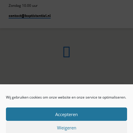
Zondag 10.00 uur
contact​@baptistentiel.nl
Wij gebruiken cookies om onze website en onze service te optimaliseren.
ONLINE ARCHIEF
CONTACT
Sprekers
ANBI
Preekseries
E-mail
Accepteren
Privacy beleid
Colofon
Weigeren