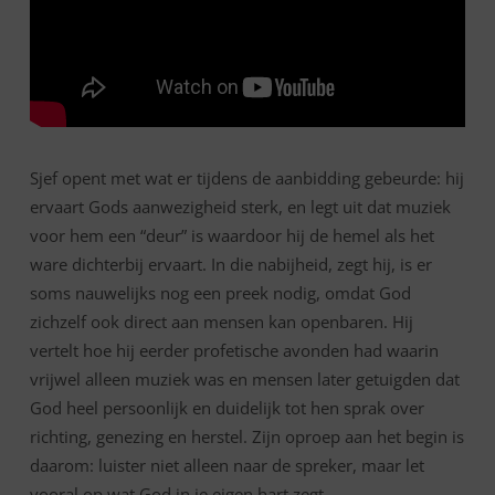
HEEFT?
Sjef opent met wat er tijdens de aanbidding gebeurde: hij
ervaart Gods aanwezigheid sterk, en legt uit dat muziek
voor hem een “deur” is waardoor hij de hemel als het
ware dichterbij ervaart. In die nabijheid, zegt hij, is er
soms nauwelijks nog een preek nodig, omdat God
zichzelf ook direct aan mensen kan openbaren. Hij
vertelt hoe hij eerder profetische avonden had waarin
vrijwel alleen muziek was en mensen later getuigden dat
God heel persoonlijk en duidelijk tot hen sprak over
richting, genezing en herstel. Zijn oproep aan het begin is
daarom: luister niet alleen naar de spreker, maar let
vooral op wat God in je eigen hart zegt.