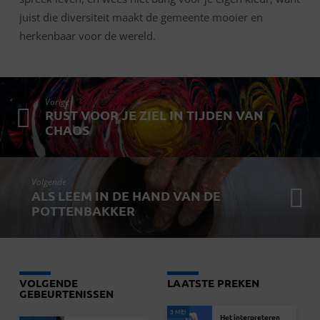
juist die diversiteit maakt de gemeente mooier en
herkenbaar voor de wereld.
Vorige
RUST VOOR JE ZIEL IN TIJDEN VAN
CHAOS
Volgende
ALS LEEM IN DE HAND VAN DE
POTTENBAKKER
VOLGENDE
LAATSTE PREKEN
GEBEURTENISSEN
3 MEI
Het interpreteren