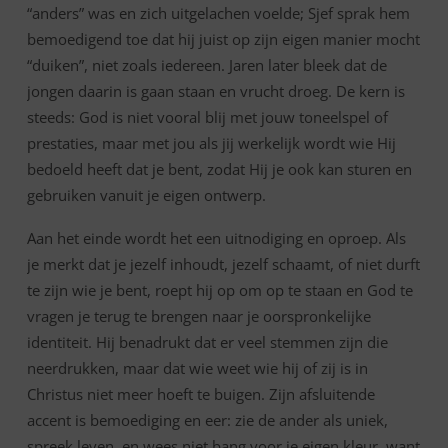
“anders” was en zich uitgelachen voelde; Sjef sprak hem
bemoedigend toe dat hij juist op zijn eigen manier mocht
“duiken”, niet zoals iedereen. Jaren later bleek dat de
jongen daarin is gaan staan en vrucht droeg. De kern is
steeds: God is niet vooral blij met jouw toneelspel of
prestaties, maar met jou als jij werkelijk wordt wie Hij
bedoeld heeft dat je bent, zodat Hij je ook kan sturen en
gebruiken vanuit je eigen ontwerp.
Aan het einde wordt het een uitnodiging en oproep. Als
je merkt dat je jezelf inhoudt, jezelf schaamt, of niet durft
te zijn wie je bent, roept hij op om op te staan en God te
vragen je terug te brengen naar je oorspronkelijke
identiteit. Hij benadrukt dat er veel stemmen zijn die
neerdrukken, maar dat wie weet wie hij of zij is in
Christus niet meer hoeft te buigen. Zijn afsluitende
accent is bemoediging en eer: zie de ander als uniek,
spreek leven, en wees niet bang voor je eigen kleur, want