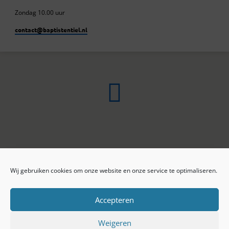
Zondag 10.00 uur
contact​@baptistentiel.nl
Wij gebruiken cookies om onze website en onze service te optimaliseren.
ONLINE ARCHIEF
CONTACT
Sprekers
ANBI
Preekseries
E-mail
Accepteren
Privacy beleid
Colofon
Weigeren