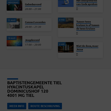
Het interpreteren
VANDAAG
van Gods spreken
Gebedsavond
20:00 – 21:00
3 MEI
11 AUG
Tussen twee
Connect avonden
kruizen in of tussen
20:00 – 21:30
de twee kruizen
19 AUG
Jeugdavond
2 MEI
17:00 – 20:00
Niet de doos, maar
Jezus
BAPTISTENGEMEENTE TIEL
HYACINTUSKAPEL
DOMINICUSHOF 120
4001 MG TIEL
MEER INFO
ROUTE BESCHRIJVING