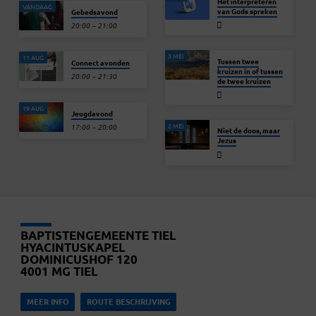
Het interpreteren
VANDAAG
van Gods spreken
Gebedsavond
20:00 – 21:00
3 MEI
11 AUG
Tussen twee
Connect avonden
kruizen in of tussen
20:00 – 21:30
de twee kruizen
19 AUG
Jeugdavond
2 MEI
17:00 – 20:00
Niet de doos, maar
Jezus
BAPTISTENGEMEENTE TIEL
HYACINTUSKAPEL
DOMINICUSHOF 120
4001 MG TIEL
MEER INFO
ROUTE BESCHRIJVING