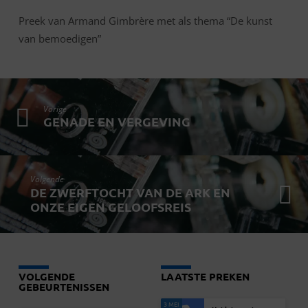
Preek van Armand Gimbrère met als thema “De kunst
van bemoedigen”
Vorige
GENADE EN VERGEVING
Volgende
DE ZWERFTOCHT VAN DE ARK EN
ONZE EIGEN GELOOFSREIS
VOLGENDE
LAATSTE PREKEN
GEBEURTENISSEN
3 MEI