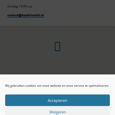
Zondag 10.00 uur
contact​@baptistentiel.nl
Wij gebruiken cookies om onze website en onze service te optimaliseren.
ONLINE ARCHIEF
CONTACT
Sprekers
ANBI
Preekseries
E-mail
Accepteren
Privacy beleid
Colofon
Weigeren