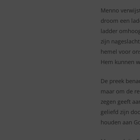
Menno verwijst
droom een ladd
ladder omhoog 
zijn nageslacht
hemel voor ons
Hem kunnen we
De preek benad
maar om de rela
zegen geeft aa
geliefd zijn d
houden aan God