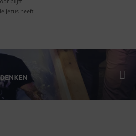
or blijft
e Jezus heeft,
 DENKEN