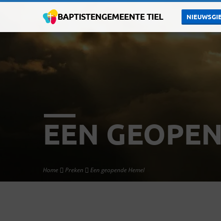
NIEUWSGIE
EEN GEOPE
Home
Preken
Een geopende Hemel