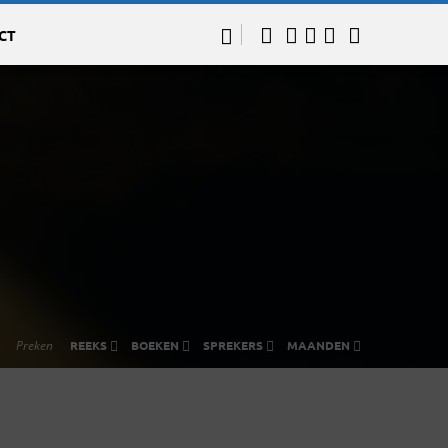
CT
Preken
REEKS
BOEKEN
SPREKERS
MAANDEN