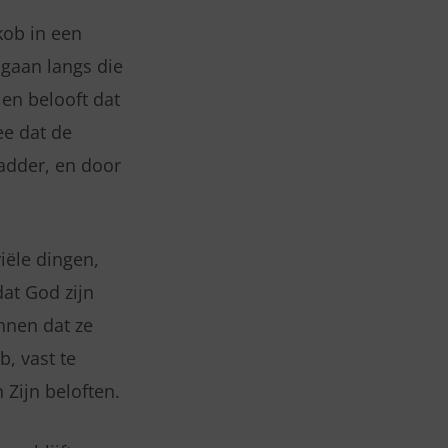
kob in een
 gaan langs die
en belooft dat
ee dat de
adder, en door
iële dingen,
dat God zijn
nnen dat ze
b, vast te
 Zijn beloften.