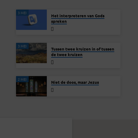
3 MEI
Het interpreteren van Gods
spreken
3 MEI
Tussen twee kruizen in of tussen
de twee kruizen
2 MEI
Niet de doos, maar Jezus