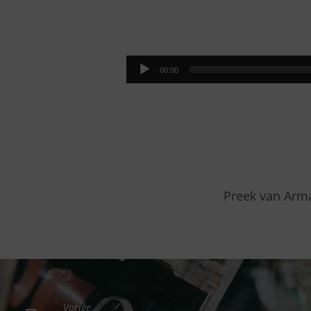
GELOOFSSTRIJD
Audiospeler
00:00
Preek van Arma
Vorige