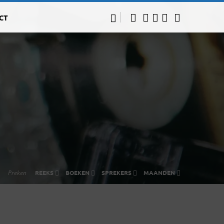
CT
Preken
REEKS
BOEKEN
SPREKERS
MAANDEN