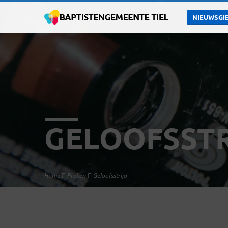
NIEUWSGIE
GELOOFSSTR
Home
Preken
Geloofsstrijd