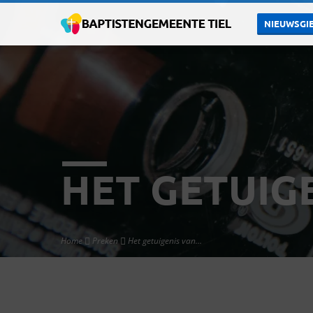
NIEUWSGIE
HET GETUIG
Home
Preken
Het getuigenis van…