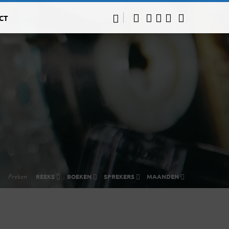
CT
Preken
REEKS
BOEKEN
SPREKERS
MAANDEN