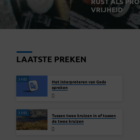
RUST ALS PR
VRIJHEID
LAATSTE PREKEN
3 MEI
Het interpreteren van Gods
spreken
3 MEI
Tussen twee kruizen in of tussen
de twee kruizen