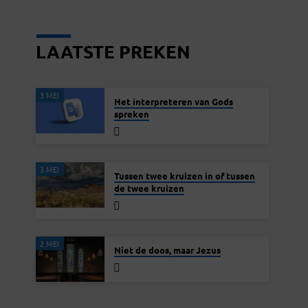
LAATSTE PREKEN
3 MEI
Het interpreteren van Gods
spreken
3 MEI
Tussen twee kruizen in of tussen
de twee kruizen
2 MEI
Niet de doos, maar Jezus