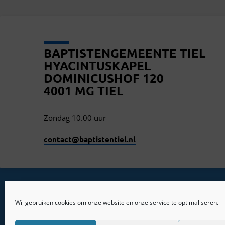
BAPTISTENGEMEENTE TIEL
HYACINTUSKAPEL
DOMINICUSHOF 120
4001 MG TIEL
Zondag 10.00 uur
contact​@baptistentiel.nl
Wij gebruiken cookies om onze website en onze service te optimaliseren.