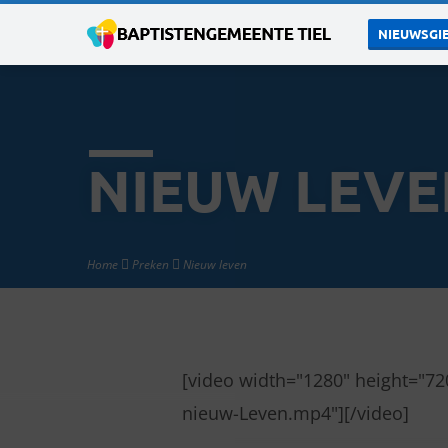
NIEUWSGIE
NIEUW LEVE
Home
Preken
Nieuw leven
[video width="1280" height="7
NIEUW
nieuw-Leven.mp4"][/video]