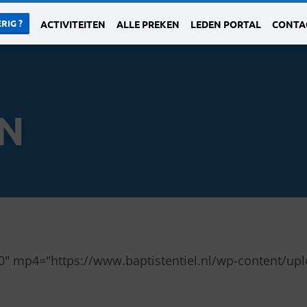
RIG ?
ACTIVITEITEN
ALLE PREKEN
LEDEN PORTAL
CONTA
N
20" mp4="https://www.baptistentiel.nl/wp-content/u