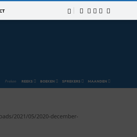
CT
Preken
REEKS
BOEKEN
SPREKERS
MAANDEN
ploads/2021/05/2020-december-