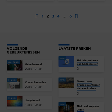
1
2
3
4
…
6
VOLGENDE
LAATSTE PREKEN
GEBEURTENISSEN
3 MEI
Het interpreteren
VANDAAG
van Gods spreken
Gebedsavond
20:00 – 21:00
3 MEI
11 AUG
Tussen twee
Connect avonden
kruizen in of tussen
20:00 – 21:30
de twee kruizen
19 AUG
Jeugdavond
2 MEI
17:00 – 20:00
Niet de doos, maar
Jezus