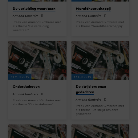
De verleiding weerstaan
Wereldheerschappij
Armand Gimbrére
Armand Gimbrére
Preek van Armand Gimbrère met
Preek van Armand Gimbrère met
als thema “De verleiding
als thema “Wereldheerschappij”
weerstaan”
24 MRT 2019
17 FEB 2019
Ondersteboven
De strijd om onze
gedachten
Armand Gimbrére
Armand Gimbrére
Preek van Armand Gimbrère met
als thema “Ondersteboven”
Preek van Armand Gimbrère met
als thema “De strijd om onze
gedachten”