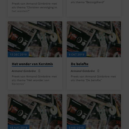
als thema “Bezorgdheid”
Preek van Armand Gimbrère met
als thema “Christen vervolging in
het westen?”
15 DEC 2019
6 OKT 2019
Het wonder van Kerstmis
De belofte
Armand Gimbrére
Armand Gimbrére
Preek van Armand Gimbrère met
Preek van Armand Gimbrère met
als thema “Het wonder van
als thema “De belofte”
Kerstmis”
18 AUG 2019
5 MEI 2019