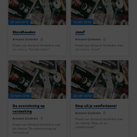
20 JAN 2019
16 DEC 2018
Standhouden
Jozef
Armand Gimbrére
Armand Gimbrére
Preek van Armand Gimbrère met
Preek van Armand Gimbrère met
als thema “Standhouden”
als thema “Jozef”
25 NOV 2018
28 OKT 2018
De overwinning op
Stap uit je comfortzone!
verzoeking
Armand Gimbrére
Armand Gimbrére
Preek van Armand Gimbrère met
als thema “Stap uit je
Preek van Armand Gimbrère met
comfortzone!”
als thema “De overwinning op
verzoeking”