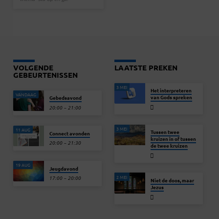
VOLGENDE
LAATSTE PREKEN
GEBEURTENISSEN
3 MEI
Het interpreteren
VANDAAG
van Gods spreken
Gebedsavond
20:00 – 21:00
3 MEI
11 AUG
Tussen twee
Connect avonden
kruizen in of tussen
20:00 – 21:30
de twee kruizen
19 AUG
Jeugdavond
2 MEI
17:00 – 20:00
Niet de doos, maar
Jezus