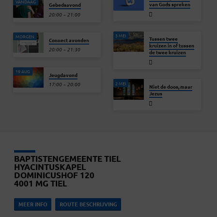
VANDAAG
van Gods spreken
Gebedsavond
20:00 – 21:00
3 MEI
MORGEN
Tussen twee
Connect avonden
kruizen in of tussen
20:00 – 21:30
de twee kruizen
19 AUG
Jeugdavond
2 MEI
17:00 – 20:00
Niet de doos, maar
Jezus
BAPTISTENGEMEENTE TIEL
HYACINTUSKAPEL
DOMINICUSHOF 120
4001 MG TIEL
MEER INFO
ROUTE BESCHRIJVING