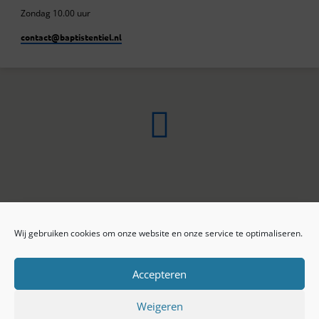
Zondag 10.00 uur
contact​@baptistentiel.nl
Wij gebruiken cookies om onze website en onze service te optimaliseren.
ONLINE ARCHIEF
CONTACT
Sprekers
ANBI
Preekseries
E-mail
Accepteren
Privacy beleid
Colofon
Weigeren