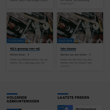
thema “Wat is uw (enige) troost?”
als thema “De verleiding
weerstaan”
11 AUG 2019
4 AUG 2019
Hij is genoeg voor mij
Iets nieuws
Willem Ruiter
Martien van den Helder
Preek van Willem Ruiter met als
Preek van Martien van den
thema “Hij is genoeg voor mij”
Helder met als thema “Iets
nieuws”
VOLGENDE
LAATSTE PREKEN
GEBEURTENISSEN
3 MEI
Het interpreteren