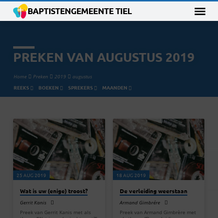
PREKEN VAN AUGUSTUS 2019
Home
Preken
2019
augustus
REEKS
BOEKEN
SPREKERS
MAANDEN
PREKEN
VAN
AUGUSTUS
2019
25 AUG 2019
18 AUG 2019
Wat is uw (enige) troost?
De verleiding weerstaan
Gerrit Kanis
Armand Gimbrére
Preek van Gerrit Kanis met als
Preek van Armand Gimbrère met