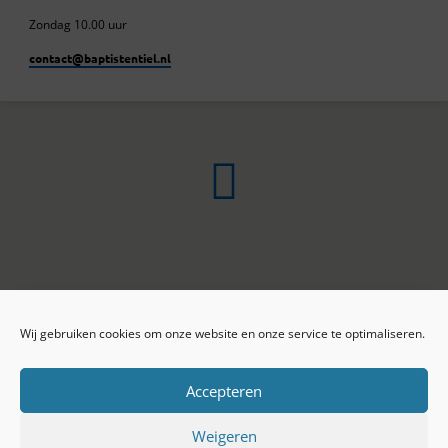
Zondag 10.00 uur
contact​@baptistentiel.nl
Wij gebruiken cookies om onze website en onze service te optimaliseren.
ONLINE ARCHIEF
CONTACT
Sprekers
ANBI
Preekseries
E-mail
Accepteren
Privacy beleid
Colofon
Weigeren