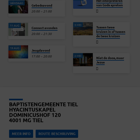
Het interpreteren
VANDAAG
van Gods spreken
Gebedsavond
20:00 – 21:00
3 MEI
11 AUG
Tussen twee
Connect avonden
kruizen in of tussen
20:00 – 21:30
de twee kruizen
19 AUG
Jeugdavond
2 MEI
17:00 – 20:00
Niet de doos, maar
Jezus
BAPTISTENGEMEENTE TIEL
HYACINTUSKAPEL
DOMINICUSHOF 120
4001 MG TIEL
MEER INFO
ROUTE BESCHRIJVING