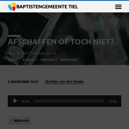
AFSCHAFFEN OF TOCH NIET?
Home
Preken
Afschaffen of toch…
REEKS
BOEKEN
SPREKERS
MAANDEN
Martien van den Helder
2 DECEMBER 2018
AFSCHAFFEN
OF
Audiospeler
TOCH
00:00
00:00
NIET?
BEWAAR