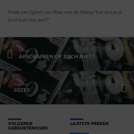
NIET
AAN?!
Preek van Egbert van Rhee met als thema “Dat doe je je
kind toch niet aan?!”
Vorige
AFSCHAFFEN OF TOCH NIET?
Volgende
JOZEF
VOLGENDE
LAATSTE PREKEN
GEBEURTENISSEN