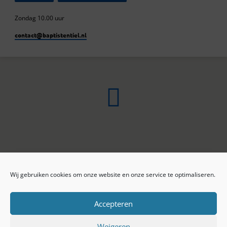
Zondag 10.00 uur
contact​@baptistentiel.nl
Wij gebruiken cookies om onze website en onze service te optimaliseren.
ONLINE ARCHIEF
CONTACT
Sprekers
ANBI
Preekseries
E-mail
Accepteren
Privacy beleid
Colofon
Weigeren