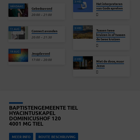
3 MEI
Het interpreteren
VANDAAG
van Gods spreken
Gebedsavond
20:00 – 21:00
3 MEI
11 AUG
Tussen twee
Connect avonden
kruizen in of tussen
20:00 – 21:30
de twee kruizen
19 AUG
Jeugdavond
2 MEI
17:00 – 20:00
Niet de doos, maar
Jezus
BAPTISTENGEMEENTE TIEL
HYACINTUSKAPEL
DOMINICUSHOF 120
4001 MG TIEL
MEER INFO
ROUTE BESCHRIJVING