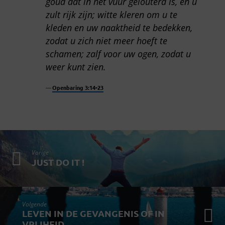
goud dat in het vuur gelouterd is, en u
zult rijk zijn; witte kleren om u te
kleden en uw naaktheid te bedekken,
zodat u zich niet meer hoeft te
schamen; zalf voor uw ogen, zodat u
weer kunt zien.
Openbaring 3:14-23
Vorige
JUST DO IT !
Volgende
LEVEN IN DE GEVANGENIS OF IN
VRIJHEID