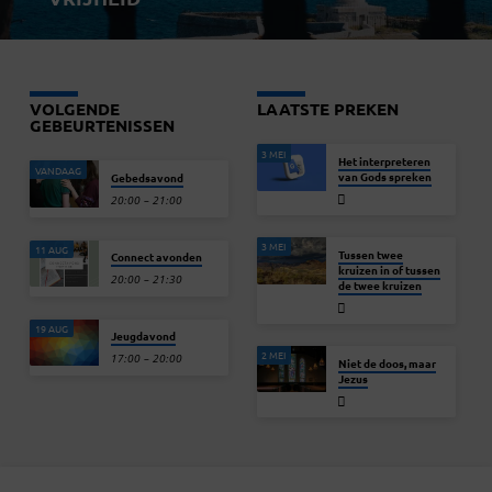
VOLGENDE
LAATSTE PREKEN
GEBEURTENISSEN
3 MEI
Het interpreteren
VANDAAG
van Gods spreken
Gebedsavond
20:00 – 21:00
3 MEI
11 AUG
Tussen twee
Connect avonden
kruizen in of tussen
20:00 – 21:30
de twee kruizen
19 AUG
Jeugdavond
2 MEI
17:00 – 20:00
Niet de doos, maar
Jezus