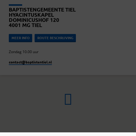
BAPTISTENGEMEENTE TIEL
HYACINTUSKAPEL
DOMINICUSHOF 120
4001 MG TIEL
MEER INFO
ROUTE BESCHRIJVING
Zondag 10.00 uur
contact​@baptistentiel.nl