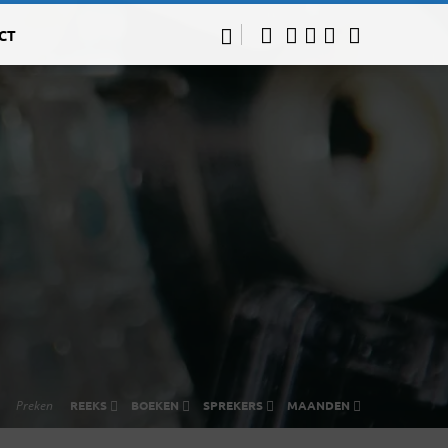
CT
Preken
REEKS
BOEKEN
SPREKERS
MAANDEN