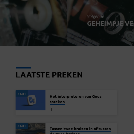
Volgende
GEHEIMPJE V
LAATSTE PREKEN
3 MEI
Het interpreteren van Gods
spreken
3 MEI
Tussen twee kruizen in of tussen
de twee kruizen