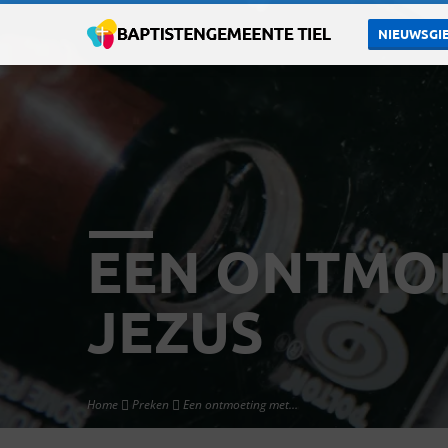
NIEUWSGIE
EEN ONTMO
JEZUS
Home
Preken
Een ontmoeting met…