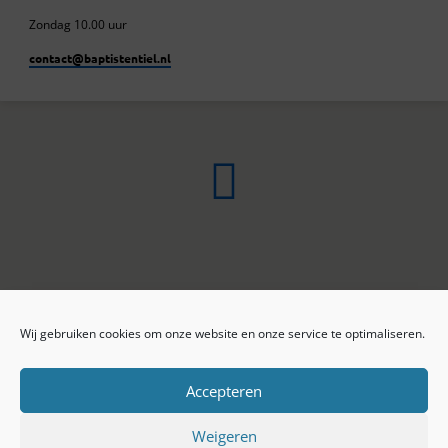
Zondag 10.00 uur
contact​@baptistentiel.nl
Wij gebruiken cookies om onze website en onze service te optimaliseren.
ONLINE ARCHIEF
CONTACT
Sprekers
ANBI
Preekseries
E-mail
Accepteren
Privacy beleid
Colofon
Weigeren