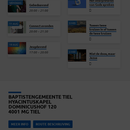
Het interpreteren
VANDAAG
van Gods spreken
Gebedsavond
20:00 – 21:00
3 MEI
11 AUG
Tussen twee
Connect avonden
kruizen in of tussen
20:00 – 21:30
de twee kruizen
19 AUG
Jeugdavond
2 MEI
17:00 – 20:00
Niet de doos, maar
Jezus
BAPTISTENGEMEENTE TIEL
HYACINTUSKAPEL
DOMINICUSHOF 120
4001 MG TIEL
MEER INFO
ROUTE BESCHRIJVING