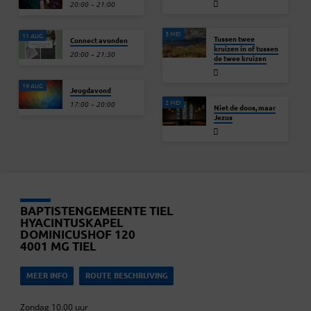
20:00 – 21:00
3 MEI
11 AUG
Tussen twee
Connect avonden
kruizen in of tussen
20:00 – 21:30
de twee kruizen
19 AUG
Jeugdavond
2 MEI
17:00 – 20:00
Niet de doos, maar
Jezus
BAPTISTENGEMEENTE TIEL
HYACINTUSKAPEL
DOMINICUSHOF 120
4001 MG TIEL
MEER INFO
ROUTE BESCHRIJVING
Zondag 10.00 uur