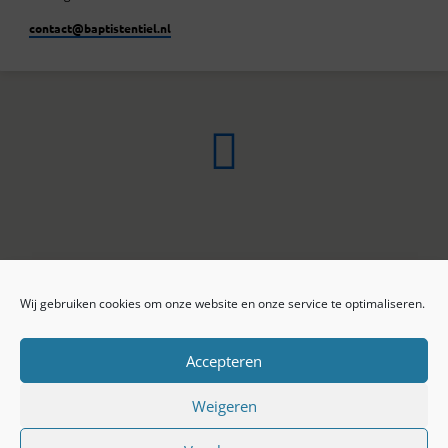
contact​@baptistentiel.nl
Wij gebruiken cookies om onze website en onze service te optimaliseren.
ONLINE ARCHIEF
CONTACT
Sprekers
ANBI
Preekseries
E-mail
Accepteren
Privacy beleid
Colofon
Weigeren