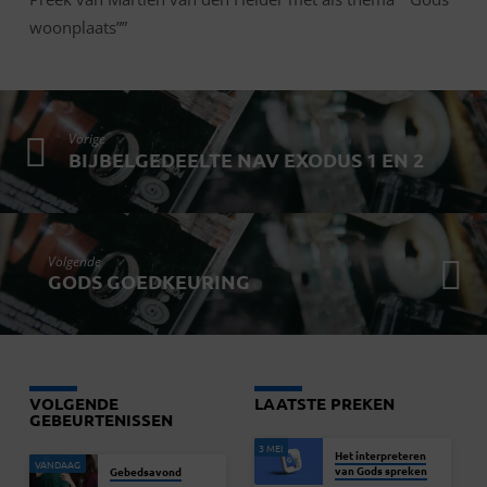
woonplaats””
Vorige
BIJBELGEDEELTE NAV EXODUS 1 EN 2
Volgende
GODS GOEDKEURING
VOLGENDE
LAATSTE PREKEN
GEBEURTENISSEN
3 MEI
Het interpreteren
VANDAAG
van Gods spreken
Gebedsavond