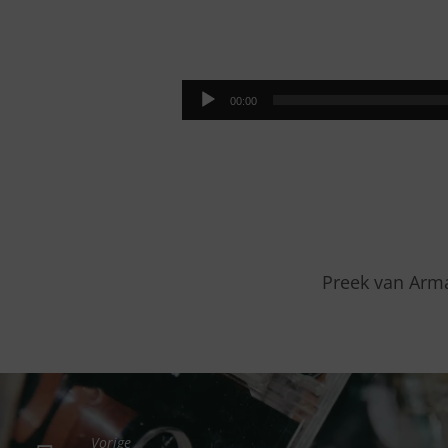
GROEIEN
IN
Audiospeler
00:00
GELOOF
Preek van Arma
Vorige