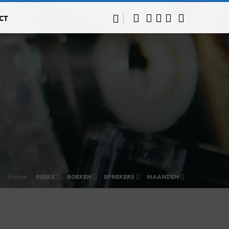
CT
Preken
REEKS
BOEKEN
SPREKERS
MAANDEN