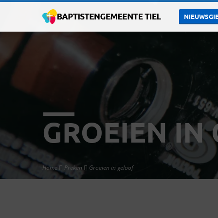
NIEUWSGIE
GROEIEN IN
Home
Preken
Groeien in geloof