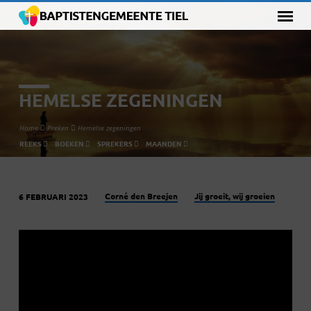
HEMELSE ZEGENINGEN
Home
Preken
Hemelse zegeningen
REEKS
BOEKEN
SPREKERS
MAANDEN
Corné den Breejen
Jij groeit, wij groeien
6 FEBRUARI 2023
HEMELSE
ZEGENINGEN