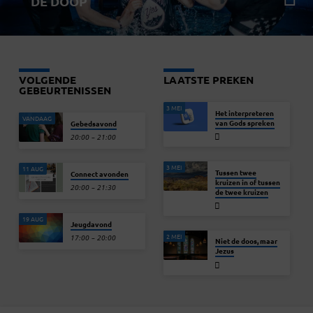
DE DOOP
VOLGENDE
LAATSTE PREKEN
GEBEURTENISSEN
3 MEI
Het interpreteren
VANDAAG
van Gods spreken
Gebedsavond
20:00 – 21:00
3 MEI
11 AUG
Tussen twee
Connect avonden
kruizen in of tussen
20:00 – 21:30
de twee kruizen
19 AUG
Jeugdavond
2 MEI
17:00 – 20:00
Niet de doos, maar
Jezus