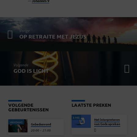
Johannes 9
Vorige
OP RETRAITE MET JEZUS
Volgende
GOD IS LICHT
VOLGENDE
LAATSTE PREKEN
GEBEURTENISSEN
3 MEI
Het interpreteren
VANDAAG
van Gods spreken
Gebedsavond
20:00 – 21:00