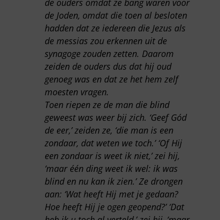
de ouders omdat ze bang waren voor
de Joden, omdat die toen al besloten
hadden dat ze iedereen die Jezus als
de messias zou erkennen uit de
synagoge zouden zetten. Daarom
zeiden de ouders dus dat hij oud
genoeg was en dat ze het hem zelf
moesten vragen.
Toen riepen ze de man die blind
geweest was weer bij zich. ‘Geef Gód
de eer,’ zeiden ze, ‘die man is een
zondaar, dat weten we toch.’ ‘Of Hij
een zondaar is weet ik niet,’ zei hij,
‘maar één ding weet ik wel: ik was
blind en nu kan ik zien.’ Ze drongen
aan: ‘Wat heeft Hij met je gedaan?
Hoe heeft Hij je ogen geopend?’ ‘Dat
heb ik u toch al verteld,’ zei hij, ‘maar