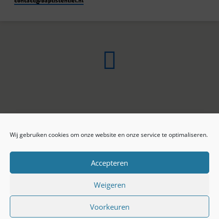
Wij gebruiken cookies om onze website en onze service te optimaliseren.
ONLINE ARCHIEF
CONTACT
Sprekers
ANBI
Preekseries
E-mail
Accepteren
Privacy beleid
Colofon
Weigeren
Voorkeuren
© 2026 Baptistengemeente Tiel.