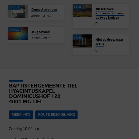
3 MEI
11 AUG
Tussen twee
Connect avonden
kruizen in of tussen
20:00 – 21:30
de twee kruizen
19 AUG
Jeugdavond
2 MEI
17:00 – 20:00
Niet de doos, maar
Jezus
BAPTISTENGEMEENTE TIEL
HYACINTUSKAPEL
DOMINICUSHOF 120
4001 MG TIEL
MEER INFO
ROUTE BESCHRIJVING
Zondag 10.00 uur
contact​@baptistentiel.nl