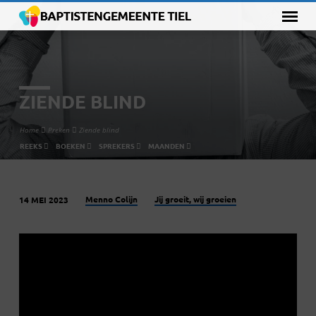
ZIENDE BLIND
Home
Preken
Ziende blind
REEKS
BOEKEN
SPREKERS
MAANDEN
Menno Colijn
Jij groeit, wij groeien
14 MEI 2023
ZIENDE
BLIND