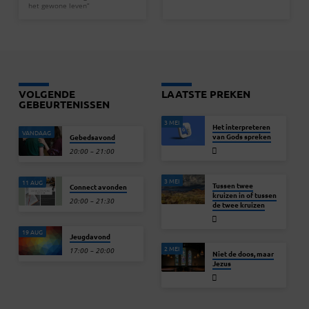
het gewone leven”
VOLGENDE
LAATSTE PREKEN
GEBEURTENISSEN
3 MEI
Het interpreteren
VANDAAG
van Gods spreken
Gebedsavond
20:00 – 21:00
3 MEI
11 AUG
Tussen twee
Connect avonden
kruizen in of tussen
20:00 – 21:30
de twee kruizen
19 AUG
Jeugdavond
2 MEI
17:00 – 20:00
Niet de doos, maar
Jezus