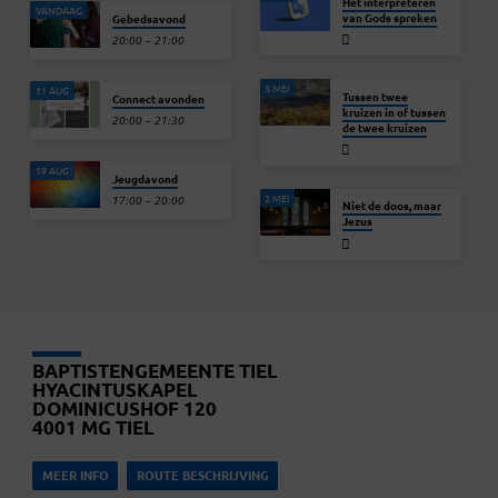
Het interpreteren
VANDAAG
van Gods spreken
Gebedsavond
20:00 – 21:00
3 MEI
11 AUG
Tussen twee
Connect avonden
kruizen in of tussen
20:00 – 21:30
de twee kruizen
19 AUG
Jeugdavond
2 MEI
17:00 – 20:00
Niet de doos, maar
Jezus
BAPTISTENGEMEENTE TIEL
HYACINTUSKAPEL
DOMINICUSHOF 120
4001 MG TIEL
MEER INFO
ROUTE BESCHRIJVING