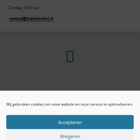
Zondag 10.00 uur
contact​@baptistentiel.nl
Wij gebruiken cookies om onze website en onze service te optimaliseren.
ONLINE ARCHIEF
CONTACT
Sprekers
ANBI
Preekseries
E-mail
Accepteren
Privacy beleid
Colofon
Weigeren