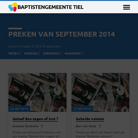
PREKEN VAN SEPTEMBER 2014
Home
Preken
2014
september
REEKS
BOEKEN
SPREKERS
MAANDEN
PREKEN
VAN
SEPTEMBER
2014
28 SEP 2014
21 SEP 2014
Geloof Een zegen of last ?
Gebalde vuisten
Armand Gimbrére
Bart van Roest
Preek van Armand Gimbrère met
Preek van Bart van Roest met als
als thema “Geloof Een zegen of
thema “Gebalde vuisten”