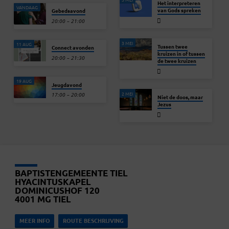
Het interpreteren
VANDAAG
van Gods spreken
Gebedsavond
20:00 – 21:00
3 MEI
11 AUG
Tussen twee
Connect avonden
kruizen in of tussen
20:00 – 21:30
de twee kruizen
19 AUG
Jeugdavond
2 MEI
17:00 – 20:00
Niet de doos, maar
Jezus
BAPTISTENGEMEENTE TIEL
HYACINTUSKAPEL
DOMINICUSHOF 120
4001 MG TIEL
MEER INFO
ROUTE BESCHRIJVING