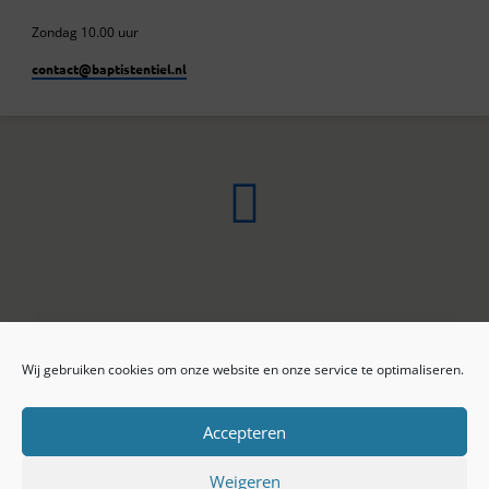
Zondag 10.00 uur
contact​@baptistentiel.nl
Wij gebruiken cookies om onze website en onze service te optimaliseren.
ONLINE ARCHIEF
CONTACT
Sprekers
ANBI
Preekseries
E-mail
Accepteren
Privacy beleid
Colofon
Weigeren