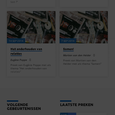
last ?”
14 SEP 2014
7 SEP 2014
Het onderhouden van
Samen!
relaties
Martien van den Helder
Eugène Poppe
Preek van Martien van den
Helder met als thema “Samen!”
Preek van Eugène Poppe met als
thema “Het onderhouden van
relaties”
VOLGENDE
LAATSTE PREKEN
GEBEURTENISSEN
3 MEI