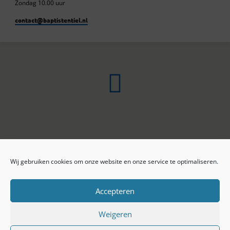
Zondag 10.00 uur
contact​@baptistentiel.nl
Wij gebruiken cookies om onze website en onze service te optimaliseren.
ONLINE ARCHIEF
CONTACT
Sprekers
ANBI
Preekseries
E-mail
Accepteren
Privacy beleid
Colofon
Weigeren