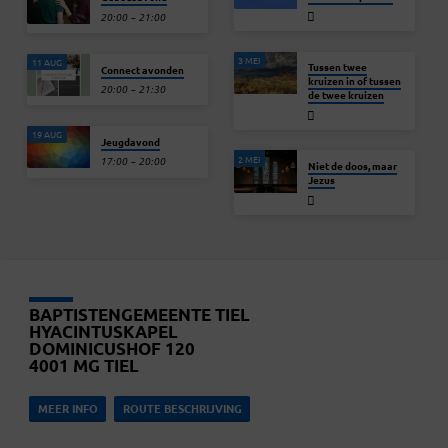
20:00 – 21:00
3 MEI
11 AUG
Tussen twee
Connect avonden
kruizen in of tussen
20:00 – 21:30
de twee kruizen
19 AUG
Jeugdavond
2 MEI
17:00 – 20:00
Niet de doos, maar
Jezus
BAPTISTENGEMEENTE TIEL
HYACINTUSKAPEL
DOMINICUSHOF 120
4001 MG TIEL
MEER INFO
ROUTE BESCHRIJVING