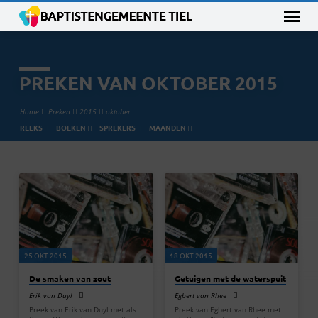
PREKEN VAN OKTOBER 2015
Home
Preken
2015
oktober
REEKS
BOEKEN
SPREKERS
MAANDEN
PREKEN
VAN
OKTOBER
2015
25 OKT 2015
18 OKT 2015
De smaken van zout
Getuigen met de waterspuit
Erik van Duyl
Egbert van Rhee
Preek van Erik van Duyl met als
Preek van Egbert van Rhee met