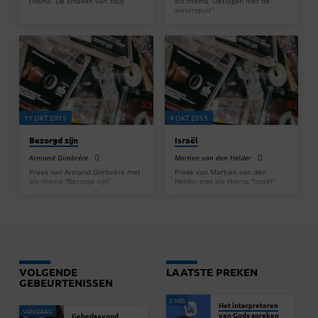
thema “De smaken van zout”
als thema “Getuigen met de
waterspuit”
11 OKT 2015
4 OKT 2015
Bezorgd zijn
Israël
Armand Gimbrére
Martien van den Helder
Preek van Armand Gimbrère met
Preek van Martien van den
als thema “Bezorgd zijn”
Helder met als thema “Israël”
VOLGENDE
LAATSTE PREKEN
GEBEURTENISSEN
3 MEI
Het interpreteren
VANDAAG
van Gods spreken
Gebedsavond