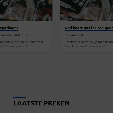
xperiment
God keert ons lot ten goe
 van den Helder
Erik van Duyl
an Martien van den Helder met
Preek van Erik van Duyl met als t
ma “Deelexperiment”
“God keert ons lot ten goede”
LAATSTE PREKEN