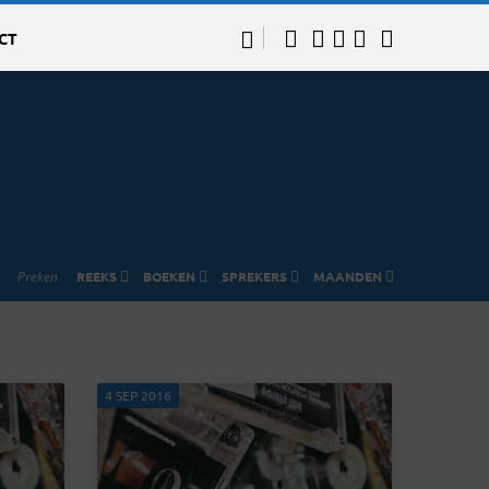
CT
Preken
REEKS
BOEKEN
SPREKERS
MAANDEN
4 SEP 2016