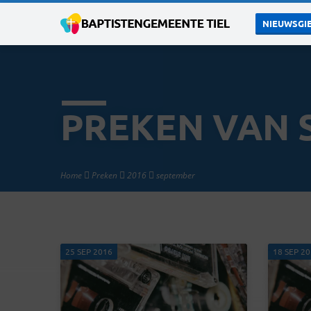
NIEUWSGIE
PREKEN VAN 
Home
Preken
2016
september
25 SEP 2016
18 SEP 2
PREKEN
VAN