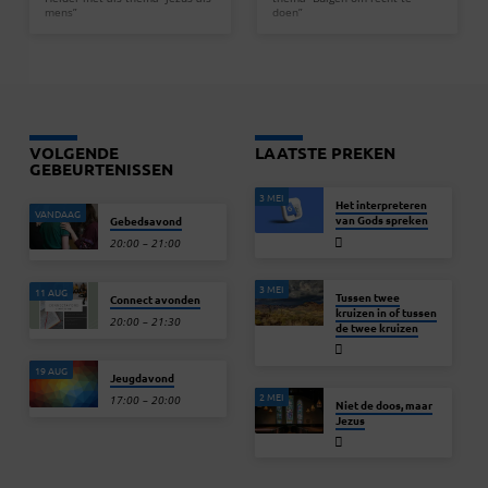
mens”
doen”
VOLGENDE
LAATSTE PREKEN
GEBEURTENISSEN
3 MEI
Het interpreteren
VANDAAG
van Gods spreken
Gebedsavond
20:00 – 21:00
3 MEI
11 AUG
Tussen twee
Connect avonden
kruizen in of tussen
20:00 – 21:30
de twee kruizen
19 AUG
Jeugdavond
2 MEI
17:00 – 20:00
Niet de doos, maar
Jezus