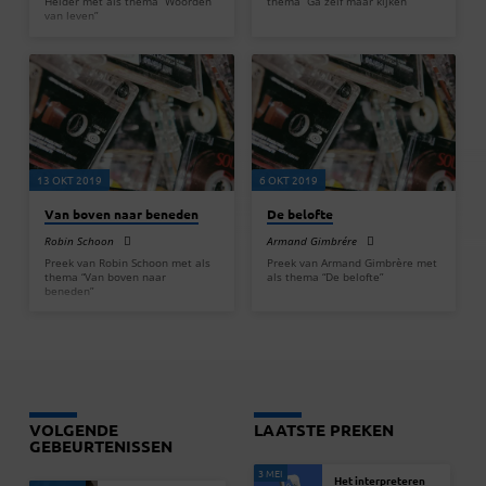
Helder met als thema “Woorden
thema “Ga zelf maar kijken”
van leven”
13 OKT 2019
6 OKT 2019
Van boven naar beneden
De belofte
Robin Schoon
Armand Gimbrére
Preek van Robin Schoon met als
Preek van Armand Gimbrère met
thema “Van boven naar
als thema “De belofte”
beneden”
VOLGENDE
LAATSTE PREKEN
GEBEURTENISSEN
3 MEI
Het interpreteren