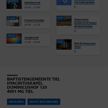
VANDAAG
van Gods spreken
Gebedsavond
20:00 – 21:00
3 MEI
11 AUG
Tussen twee
Connect avonden
kruizen in of tussen
20:00 – 21:30
de twee kruizen
19 AUG
Jeugdavond
2 MEI
17:00 – 20:00
Niet de doos, maar
Jezus
BAPTISTENGEMEENTE TIEL
HYACINTUSKAPEL
DOMINICUSHOF 120
4001 MG TIEL
MEER INFO
ROUTE BESCHRIJVING