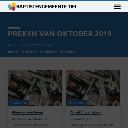
PREKEN VAN OKTOBER 2019
Home
Preken
2019
oktober
REEKS
BOEKEN
SPREKERS
MAANDEN
PREKEN
VAN
OKTOBER
2019
27 OKT 2019
20 OKT 2019
Woorden van leven
Ga zelf maar kijken
Martien van den Helder
Erik van Duyl
Preek van Martien van den
Preek van Erik van Duyl met als