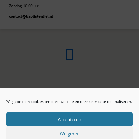
Zondag 10.00 uur
contact​@baptistentiel.nl
Wij gebruiken cookies om onze website en onze service te optimaliseren.
ONLINE ARCHIEF
CONTACT
Sprekers
ANBI
Preekseries
E-mail
Accepteren
Privacy beleid
Colofon
Weigeren