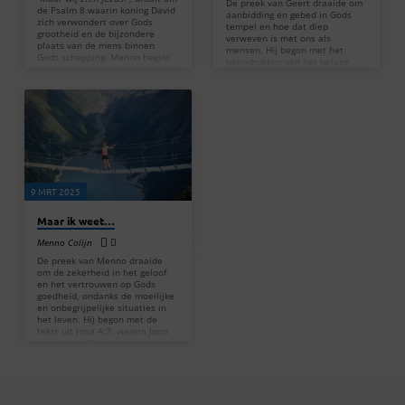
De preek van Geert draaide om
de Psalm 8 waarin koning David
aanbidding en gebed in Gods
zich verwondert over Gods
tempel en hoe dat diep
grootheid en de bijzondere
verweven is met ons als
plaats van de mens binnen
mensen. Hij begon met het
Gods schepping. Menno begint
benadrukken van het belang
met persoonlijke herinneringen
van Gods aanwezigheid en hoe
aan zijn jeugdgemeente en zijn
aanbidding een essentieel
ervaringen daar, waaronder een
onderdeel is van ons geloof. In
sterke aanraking van de Heilige
deze miniserie over aanbidding
Geest als jongen van elf. Hij
legde hij de focus op het idee
benadrukt dat Psalm 8 volledig
dat wij als mensen wonderlijk
gericht is op God en tevens
en speciaal zijn gemaakt door
verwijst naar Jezus als Messias,
God, nog voordat de aarde
waardoor de mens een hoge
bestond. Hij verwees naar
status krijgt:…
Psalm 139, waarin staat dat
9 MRT 2025
wij…
Maar ik weet…
Menno Colijn
De preek van Menno draaide
om de zekerheid in het geloof
en het vertrouwen op Gods
goedheid, ondanks de moeilijke
en onbegrijpelijke situaties in
het leven. Hij begon met de
tekst uit Jona 4:2, waarin Jona
erkent dat God genadig en
barmhartig is, geduldig en rijk
aan goedertierenheid. Dit
benadrukt de kernboodschap
dat Gods liefde nooit faalt, zelfs
als wij het niet begrijpen.