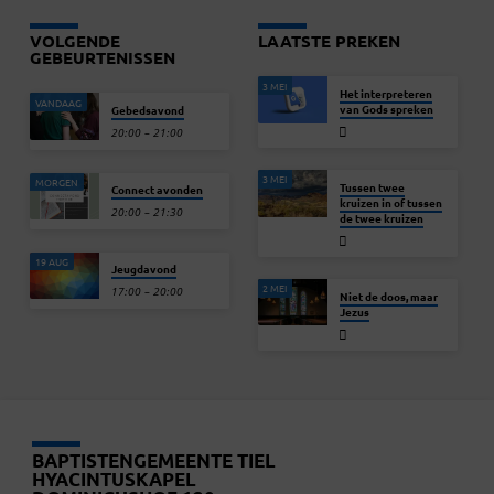
Menno haalde verschillende
Bijbelse verhalen aan om te
VOLGENDE
LAATSTE PREKEN
laten zien hoe God werkt, zelfs
in de chaos…
GEBEURTENISSEN
3 MEI
Het interpreteren
VANDAAG
van Gods spreken
Gebedsavond
20:00 – 21:00
3 MEI
MORGEN
Tussen twee
Connect avonden
kruizen in of tussen
20:00 – 21:30
de twee kruizen
19 AUG
Jeugdavond
2 MEI
17:00 – 20:00
Niet de doos, maar
Jezus
BAPTISTENGEMEENTE TIEL
HYACINTUSKAPEL