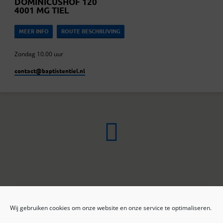
DOMINICUSHOF 120
4001 MG TIEL
MEER INFO
ROUTE BESCHRIJVING
Zondag 10.00 uur
contact​@baptistentiel.nl
Wij gebruiken cookies om onze website en onze service te optimaliseren.
ONLINE ARCHIEF
CONTACT
Sprekers
ANBI