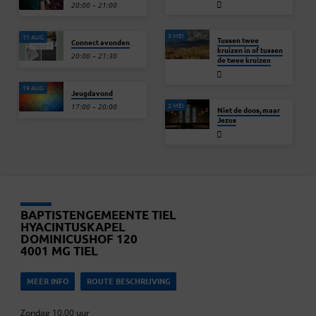
20:00 – 21:00
3 MEI
11 AUG
Tussen twee
Connect avonden
kruizen in of tussen
20:00 – 21:30
de twee kruizen
19 AUG
Jeugdavond
2 MEI
17:00 – 20:00
Niet de doos, maar
Jezus
BAPTISTENGEMEENTE TIEL
HYACINTUSKAPEL
DOMINICUSHOF 120
4001 MG TIEL
MEER INFO
ROUTE BESCHRIJVING
Zondag 10.00 uur