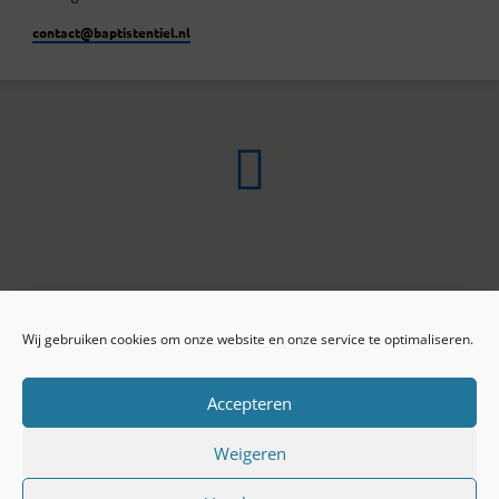
contact​@baptistentiel.nl
Wij gebruiken cookies om onze website en onze service te optimaliseren.
ONLINE ARCHIEF
CONTACT
Sprekers
ANBI
Preekseries
E-mail
Accepteren
Privacy beleid
Colofon
Weigeren