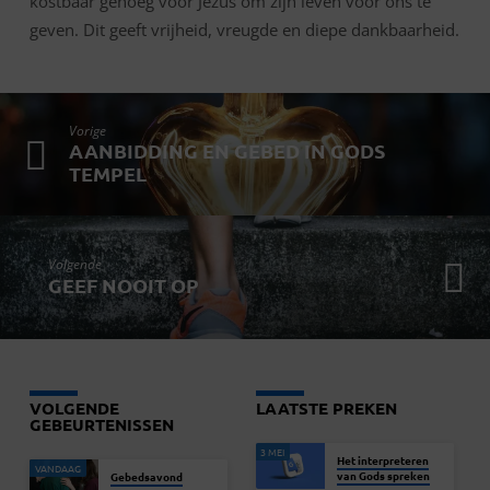
kostbaar genoeg voor Jezus om zijn leven voor ons te
geven. Dit geeft vrijheid, vreugde en diepe dankbaarheid.
Vorige
AANBIDDING EN GEBED IN GODS
TEMPEL
Volgende
GEEF NOOIT OP
VOLGENDE
LAATSTE PREKEN
GEBEURTENISSEN
3 MEI
Het interpreteren
VANDAAG
van Gods spreken
Gebedsavond