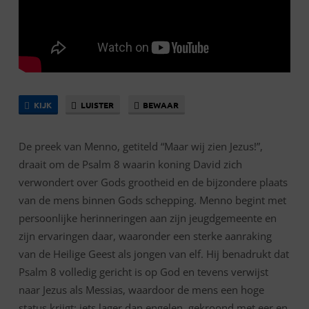
KIJK
LUISTER
BEWAAR
De preek van Menno, getiteld “Maar wij zien Jezus!”,
draait om de Psalm 8 waarin koning David zich
verwondert over Gods grootheid en de bijzondere plaats
van de mens binnen Gods schepping. Menno begint met
persoonlijke herinneringen aan zijn jeugdgemeente en
zijn ervaringen daar, waaronder een sterke aanraking
van de Heilige Geest als jongen van elf. Hij benadrukt dat
Psalm 8 volledig gericht is op God en tevens verwijst
naar Jezus als Messias, waardoor de mens een hoge
status krijgt: iets lager dan engelen, gekroond met eer en