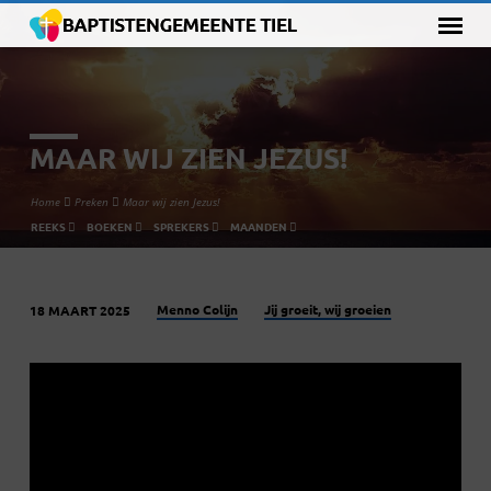
MAAR WIJ ZIEN JEZUS!
Home
Preken
Maar wij zien Jezus!
REEKS
BOEKEN
SPREKERS
MAANDEN
Menno Colijn
Jij groeit, wij groeien
18 MAART 2025
MAAR
WIJ
ZIEN
JEZUS!