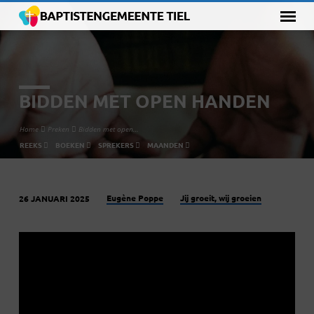
BIDDEN MET OPEN HANDEN
Home
Preken
Bidden met open…
REEKS
BOEKEN
SPREKERS
MAANDEN
Eugène Poppe
Jij groeit, wij groeien
26 JANUARI 2025
BIDDEN
MET
OPEN
HANDEN