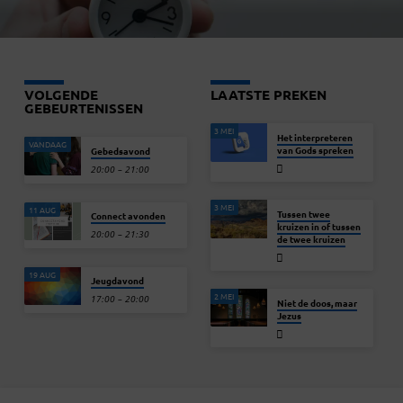
VOLGENDE
LAATSTE PREKEN
GEBEURTENISSEN
3 MEI
Het interpreteren
VANDAAG
van Gods spreken
Gebedsavond
20:00 – 21:00
3 MEI
11 AUG
Tussen twee
Connect avonden
kruizen in of tussen
20:00 – 21:30
de twee kruizen
19 AUG
Jeugdavond
2 MEI
17:00 – 20:00
Niet de doos, maar
Jezus