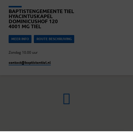
BAPTISTENGEMEENTE TIEL
HYACINTUSKAPEL
DOMINICUSHOF 120
4001 MG TIEL
MEER INFO
ROUTE BESCHRIJVING
Zondag 10.00 uur
contact​@baptistentiel.nl