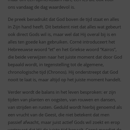
ons vandaag de dag waardevol is.
De preek benadrukt dat God boven de tijd staat en alles
in Zijn hand heeft. Dit betekent niet dat alles wat gebeurt
ook direct Gods wil is, maar wel dat Hij overal bij is en
alles ten goede kan gebruiken. Corné introduceert het
Hebreeuwse woord “et” en het Griekse woord “Kairos”,
die beide verwijzen naar het juiste moment dat door God
bepaald wordt, in tegenstelling tot de algemene,
chronologische tijd (Chronos). Hij onderstreept dat God
nooit te laat is, maar altijd op het juiste moment handelt.
Verder wordt de balans in het leven besproken: er zijn
tijden van planten en oogsten, van rouwen en dansen,
van strijden en rusten. Geduld wordt hierbij genoemd als
een vrucht van de Geest, die niet betekent dat men
passief afwacht, maar juist actief Gods wil zoekt en erop
vertrouwt dat Hij de juiste tijd bepaalt. Corné moedigt de