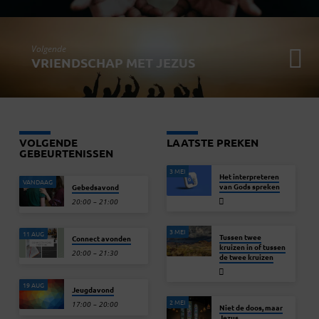
Volgende
VRIENDSCHAP MET JEZUS
VOLGENDE
LAATSTE PREKEN
GEBEURTENISSEN
3 MEI
Het interpreteren
VANDAAG
van Gods spreken
Gebedsavond
20:00 – 21:00
3 MEI
11 AUG
Tussen twee
Connect avonden
kruizen in of tussen
20:00 – 21:30
de twee kruizen
19 AUG
Jeugdavond
2 MEI
17:00 – 20:00
Niet de doos, maar
Jezus