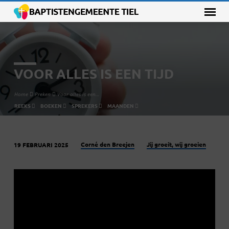
VOOR ALLES IS EEN TIJD
Home
Preken
Voor alles is een…
REEKS
BOEKEN
SPREKERS
MAANDEN
Corné den Breejen
Jij groeit, wij groeien
19 FEBRUARI 2025
VOOR
ALLES
IS
EEN
TIJD