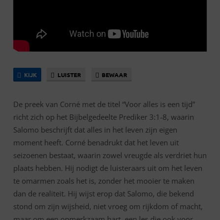
KIJK
LUISTER
BEWAAR
De preek van Corné met de titel “Voor alles is een tijd”
richt zich op het Bijbelgedeelte Prediker 3:1-8, waarin
Salomo beschrijft dat alles in het leven zijn eigen
moment heeft. Corné benadrukt dat het leven uit
seizoenen bestaat, waarin zowel vreugde als verdriet hun
plaats hebben. Hij nodigt de luisteraars uit om het leven
te omarmen zoals het is, zonder het mooier te maken
dan de realiteit. Hij wijst erop dat Salomo, die bekend
stond om zijn wijsheid, niet vroeg om rijkdom of macht,
maar om een opmerkzaam hart, een les die ook voor