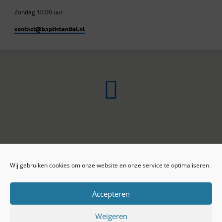
Zondag 10.00 uur
contact​@baptistentiel.nl
Wij gebruiken cookies om onze website en onze service te optimaliseren.
ONLINE ARCHIEF
CONTACT
Sprekers
ANBI
Preekseries
E-mail
Accepteren
Privacy beleid
Colofon
Weigeren