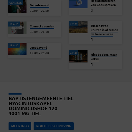
Het interpreteren
VANDAAG
van Gods spreken
Gebedsavond
20:00 – 21:00
3 MEI
11 AUG
Tussen twee
Connect avonden
kruizen in of tussen
20:00 – 21:30
de twee kruizen
19 AUG
Jeugdavond
2 MEI
17:00 – 20:00
Niet de doos, maar
Jezus
BAPTISTENGEMEENTE TIEL
HYACINTUSKAPEL
DOMINICUSHOF 120
4001 MG TIEL
MEER INFO
ROUTE BESCHRIJVING