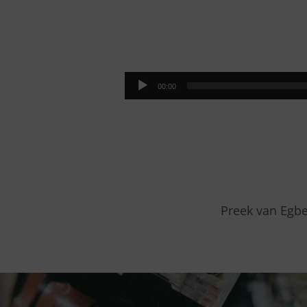
DE
LIEFDE
Audiospeler
00:00
NA
HET
KRUIS
WEKT
Preek van Egbe
NIEUW
LEVEN