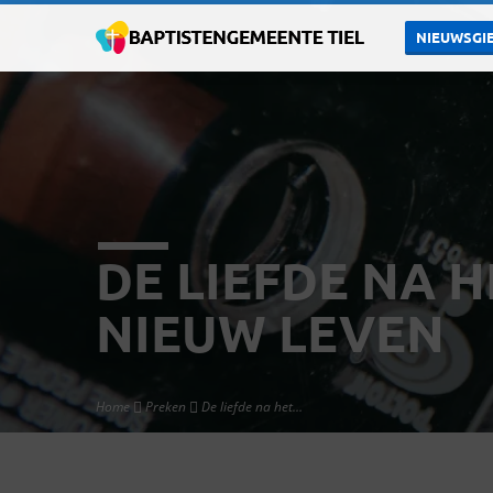
NIEUWSGIE
DE LIEFDE NA 
NIEUW LEVEN
Home
Preken
De liefde na het…