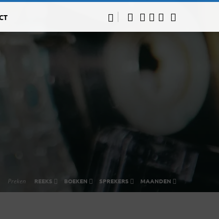
CT
Preken
REEKS
BOEKEN
SPREKERS
MAANDEN