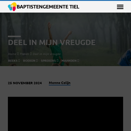
DEEL IN MIJN VREUGDE
Home
Preken
Deel in mijn vreugde
REEKS
BOEKEN
SPREKERS
MAANDEN
Menno Colijn
25 NOVEMBER 2024
DEEL
IN
MIJN
VREUGDE