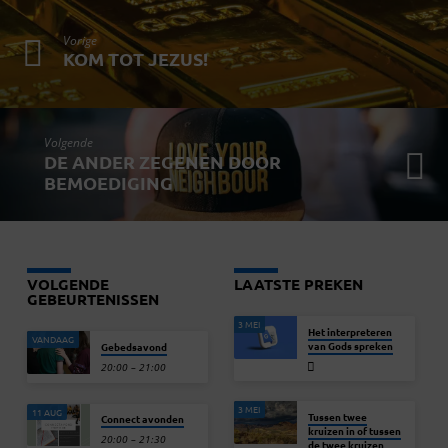
Vorige
KOM TOT JEZUS!
Volgende
DE ANDER ZEGENEN DOOR
BEMOEDIGING
VOLGENDE
LAATSTE PREKEN
GEBEURTENISSEN
3 MEI
Het interpreteren
VANDAAG
van Gods spreken
Gebedsavond
20:00 – 21:00
3 MEI
11 AUG
Tussen twee
Connect avonden
kruizen in of tussen
20:00 – 21:30
de twee kruizen