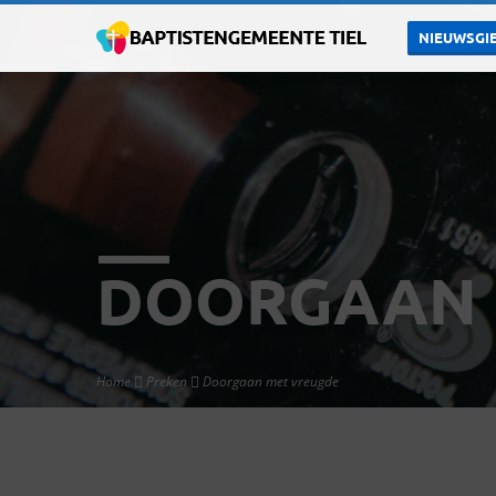
NIEUWSGIE
DOORGAAN 
Home
Preken
Doorgaan met vreugde