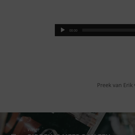
DOORGAAN
MET
Audiospeler
00:00
VREUGDE
Preek van Erik
Vorige