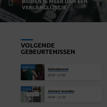
BIDDEN IS MEER DAN EEN
VERLANGLIJSTJE
VOLGENDE
GEBEURTENISSEN
VANDAAG
Gebedsavond
20:00 – 21:00
11 AUG
Connect avonden
20:00 – 21:30