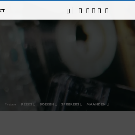
CT
Preken
REEKS
BOEKEN
SPREKERS
MAANDEN