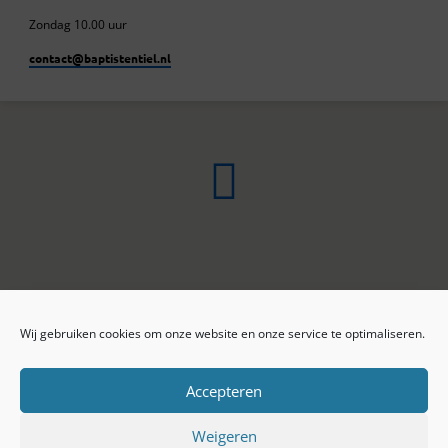
Zondag 10.00 uur
contact​@baptistentiel.nl
Wij gebruiken cookies om onze website en onze service te optimaliseren.
ONLINE ARCHIEF
CONTACT
Sprekers
ANBI
Preekseries
E-mail
Accepteren
Privacy beleid
Colofon
Weigeren