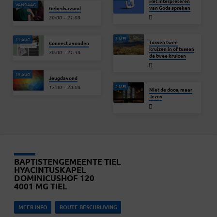
Het interpreteren
VANDAAG
van Gods spreken
Gebedsavond
20:00 – 21:00
3 MEI
11 AUG
Tussen twee
Connect avonden
kruizen in of tussen
20:00 – 21:30
de twee kruizen
19 AUG
Jeugdavond
2 MEI
17:00 – 20:00
Niet de doos, maar
Jezus
BAPTISTENGEMEENTE TIEL
HYACINTUSKAPEL
DOMINICUSHOF 120
4001 MG TIEL
MEER INFO
ROUTE BESCHRIJVING