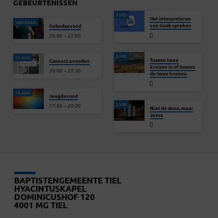
GEBEURTENISSEN
3 MEI
Het interpreteren
VANDAAG
van Gods spreken
Gebedsavond
20:00 – 21:00
3 MEI
11 AUG
Tussen twee
Connect avonden
kruizen in of tussen
20:00 – 21:30
de twee kruizen
19 AUG
Jeugdavond
2 MEI
17:00 – 20:00
Niet de doos, maar
Jezus
BAPTISTENGEMEENTE TIEL
HYACINTUSKAPEL
DOMINICUSHOF 120
4001 MG TIEL