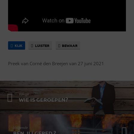
KIJK
LUISTER
BEWAAR
Preek van Corné den Breejen van 27 juni 2021
Vorige
WIE IS GEROEPEN?
Volgende
BEN JIJ GERED ?