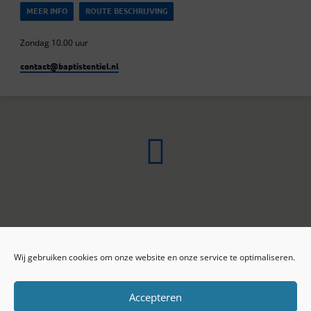
MEER INFO
ROUTE BESCHRIJVING
Zondag 10.00 uur
contact​@baptistentiel.nl
Wij gebruiken cookies om onze website en onze service te optimaliseren.
ONLINE ARCHIEF
CONTACT
Sprekers
ANBI
Preekseries
E-mail
Accepteren
Privacy beleid
Colofon