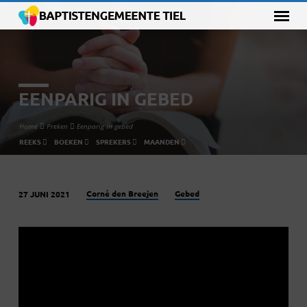
EENPARIG IN GEBED
Home
Preken
Eenparig in gebed
REEKS
BOEKEN
SPREKERS
MAANDEN
Corné den Breejen
Gebed
27 JUNI 2021
EENPARIG
IN
GEBED