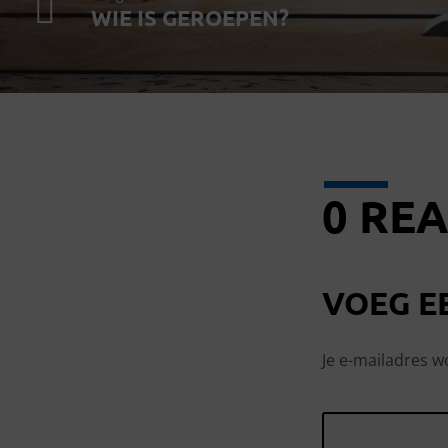
WIE IS GEROEPEN?
0 REA
VOEG E
Je e-mailadres w