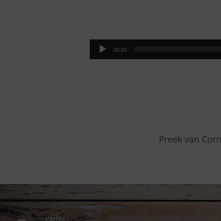
EENPARIG
IN
Audiospeler
00:00
GEBED
Preek van Corn
Vorige