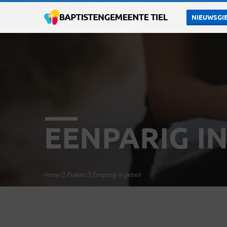
NIEUWSGIE
EENPARIG I
Home
Preken
Eenparig in gebed