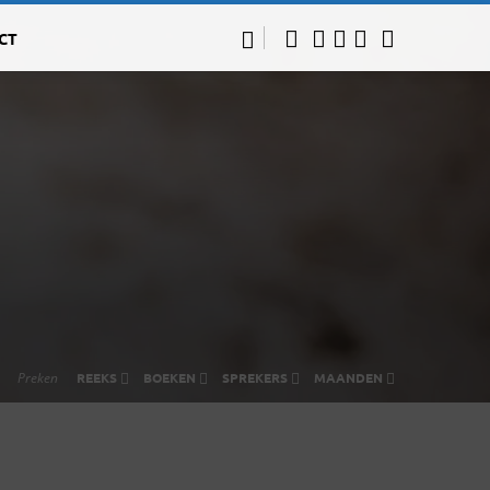
CT
Preken
REEKS
BOEKEN
SPREKERS
MAANDEN