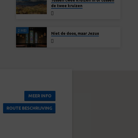
de twee kruizen
2 MEI
Niet de doos, maar Jezus
MEER INFO
ROUTE BESCHRIJVING