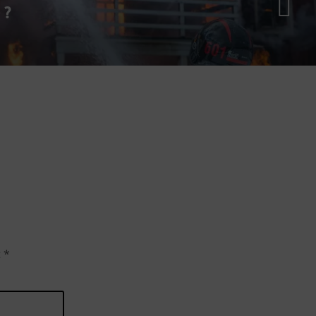
 ?
t
*