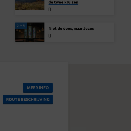
de twee kruizen
2 MEI
Niet de doos, maar Jezus
MEER INFO
ROUTE BESCHRIJVING