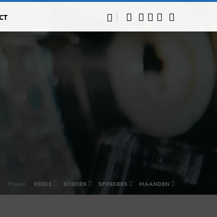
CT
Preken
REEKS
BOEKEN
SPREKERS
MAANDEN