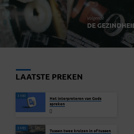
Volgende
DE GEZINDHEI
LAATSTE PREKEN
3 MEI
Het interpreteren van Gods
spreken
3 MEI
Tussen twee kruizen in of tussen