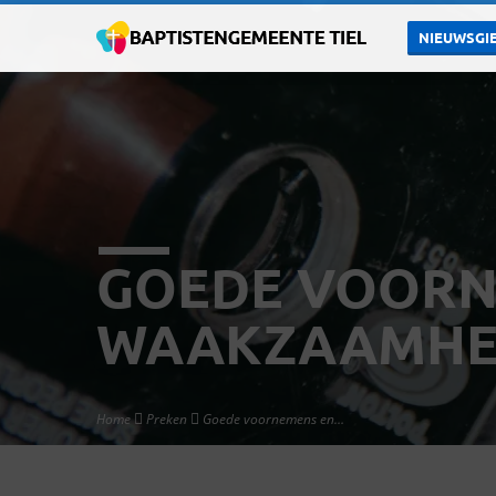
NIEUWSGIE
GOEDE VOORN
WAAKZAAMHE
Home
Preken
Goede voornemens en…