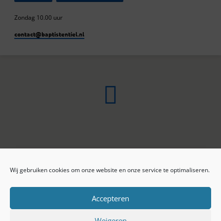
Zondag 10.00 uur
contact​@baptistentiel.nl
Wij gebruiken cookies om onze website en onze service te optimaliseren.
ONLINE ARCHIEF
CONTACT
Sprekers
ANBI
Preekseries
E-mail
Accepteren
Privacy beleid
Colofon
Weigeren