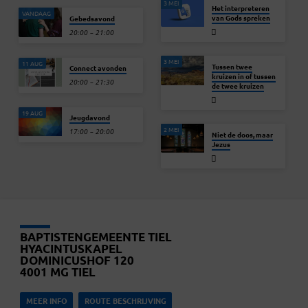
3 MEI
Het interpreteren
VANDAAG
van Gods spreken
Gebedsavond
20:00 – 21:00
3 MEI
11 AUG
Tussen twee
Connect avonden
kruizen in of tussen
20:00 – 21:30
de twee kruizen
19 AUG
Jeugdavond
2 MEI
17:00 – 20:00
Niet de doos, maar
Jezus
BAPTISTENGEMEENTE TIEL
HYACINTUSKAPEL
DOMINICUSHOF 120
4001 MG TIEL
MEER INFO
ROUTE BESCHRIJVING