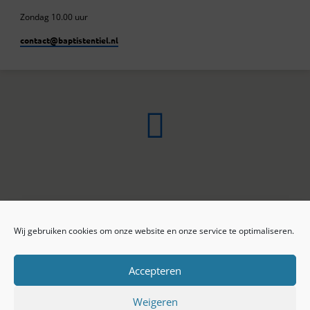
Zondag 10.00 uur
contact​@baptistentiel.nl
Wij gebruiken cookies om onze website en onze service te optimaliseren.
ONLINE ARCHIEF
CONTACT
Sprekers
ANBI
Preekseries
E-mail
Accepteren
Privacy beleid
Colofon
Weigeren