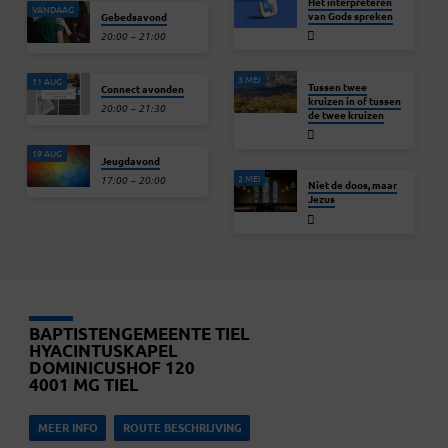
Het interpreteren
VANDAAG
van Gods spreken
Gebedsavond
20:00 – 21:00
3 MEI
11 AUG
Tussen twee
Connect avonden
kruizen in of tussen
20:00 – 21:30
de twee kruizen
19 AUG
Jeugdavond
2 MEI
17:00 – 20:00
Niet de doos, maar
Jezus
BAPTISTENGEMEENTE TIEL
HYACINTUSKAPEL
DOMINICUSHOF 120
4001 MG TIEL
MEER INFO
ROUTE BESCHRIJVING