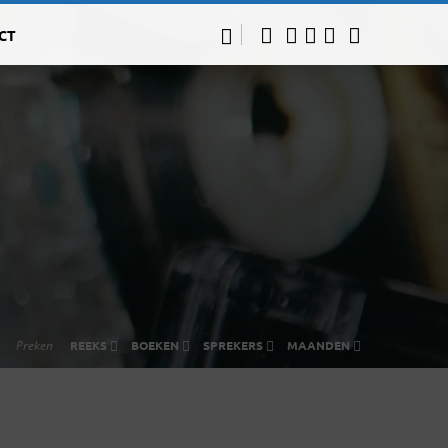
CT
Preken
REEKS
BOEKEN
SPREKERS
MAANDEN