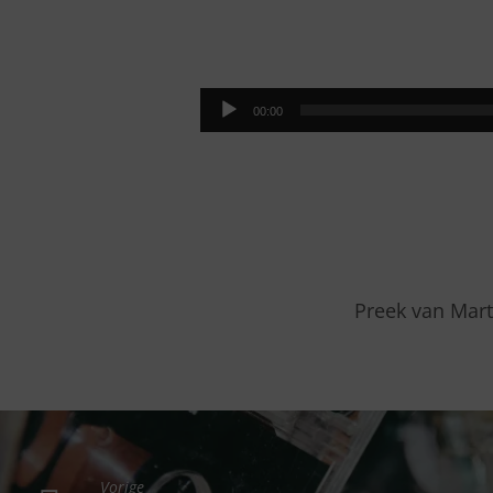
VERGEVING
DICHTBIJ
Audiospeler
00:00
Preek van Mart
Vorige