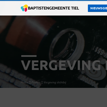
NIEUWSGIE
VERGEVING 
Home
Preken
Vergeving dichtbij